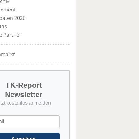
chiv
nement
daten 2026
uns
e Partner
nmarkt
TK-Report
Newsletter
etzt kostenlos anmelden
Anmelden