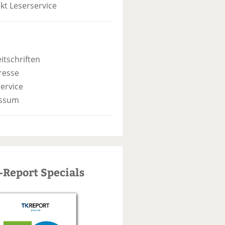
kt Leserservice
itschriften
resse
ervice
ssum
-Report Specials