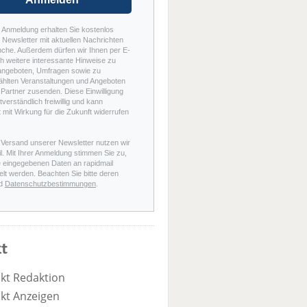
r Anmeldung erhalten Sie kostenlos
Newsletter mit aktuellen Nachrichten
nche. Außerdem dürfen wir Ihnen per E-
h weitere interessante Hinweise zu
angeboten, Umfragen sowie zu
hlten Veranstaltungen und Angeboten
Partner zusenden. Diese Einwilligung
stverständlich freiwillig und kann
t mit Wirkung für die Zukunft widerrufen
 Versand unserer Newsletter nutzen wir
l. Mit Ihrer Anmeldung stimmen Sie zu,
e eingegebenen Daten an rapidmail
elt werden. Beachten Sie bitte deren
d
Datenschutzbestimmungen
.
t
kt Redaktion
kt Anzeigen