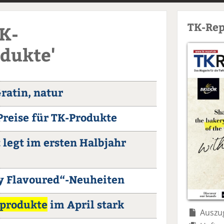
TK-Rep
TK-
dukte'
Gratin, natur
Preise für TK-Produkte
 legt im ersten Halbjahr
py Flavoured“-Neuheiten
lprodukte
im April stark
Auszug