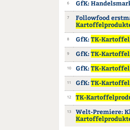
GfK: Handelsmar
6
Followfood erstm
7
Kartoffelprodukt
GfK:
TK-Kartoffe
8
GfK:
TK-Kartoffe
9
GfK:
TK-Kartoffe
10
GfK:
TK-Kartoffe
11
TK-Kartoffelprod
12
Welt-Premiere: 
13
Kartoffelprodukt