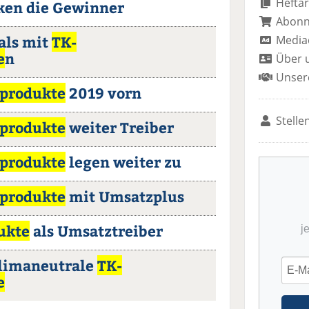
Heftar
ken die Gewinner
Abon
als mit
TK-
Media
e
n
Über 
Unser
lprodukte
2019 vorn
Stelle
lprodukte
weiter Treiber
lprodukte
legen weiter zu
lprodukte
mit Umsatzplus
ukte
als Umsatztreiber
j
Klimaneutrale
TK-
e