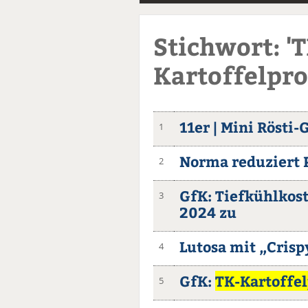
Stichwort: '
Kartoffelpro
11er | Mini Rösti-
1
Norma reduziert 
2
GfK: Tiefkühlkost
3
2024 zu
Lutosa mit „Cris
4
GfK:
TK-Kartoffe
5