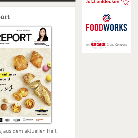
S
u
ort
c
h
e
 aus dem aktuellen Heft