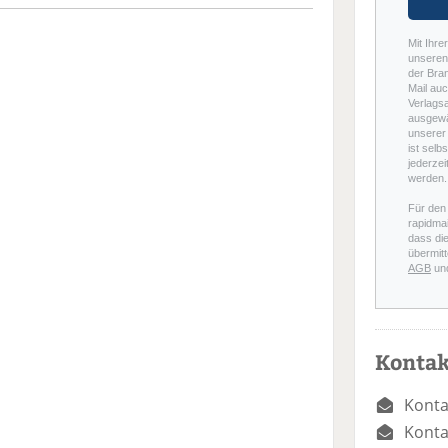
Mit Ihre
unseren 
der Bra
Mail auc
Verlags
ausgewä
unserer 
ist selb
jederzei
werden.
Für den
rapidmai
dass di
übermitt
AGB
un
Kontak
Konta
Konta