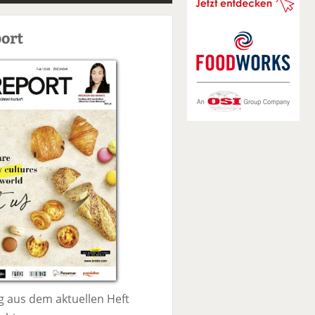
S
u
ort
c
h
e
 aus dem aktuellen Heft