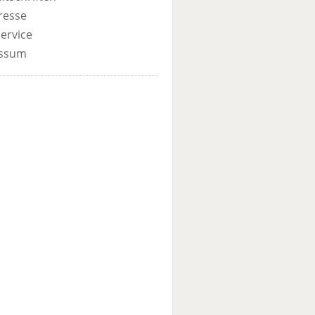
resse
ervice
ssum