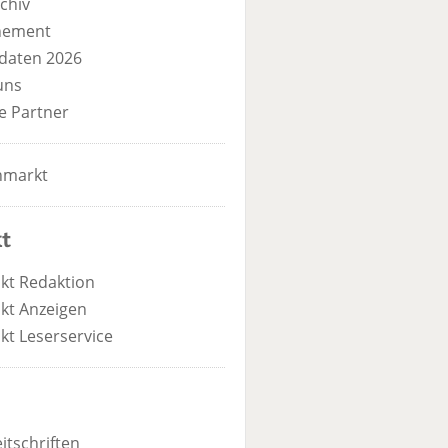
chiv
nement
daten 2026
uns
e Partner
nmarkt
t
kt Redaktion
kt Anzeigen
kt Leserservice
itschriften