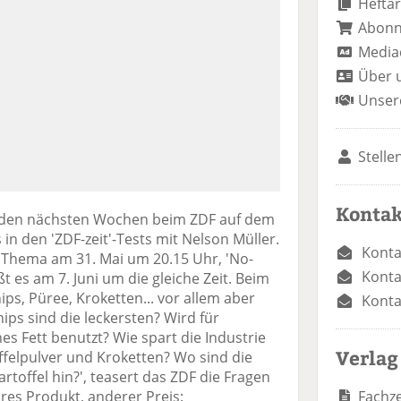
Heftar
Abon
Media
Über 
Unser
Stelle
Kontak
in den nächsten Wochen beim ZDF auf dem
 in den 'ZDF-zeit'-Tests mit Nelson Müller.
Konta
s Thema am 31. Mai um 20.15 Uhr, 'No-
Konta
es am 7. Juni um die gleiche Zeit. Beim
ps, Püree, Kroketten... vor allem aber
Konta
ps sind die leckersten? Wird für
s Fett benutzt? Wie spart die Industrie
Verlag
ffelpulver und Kroketten? Wo sind die
rtoffel hin?', teasert das ZDF die Fragen
Fachze
s Produkt, anderer Preis: