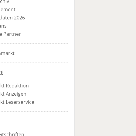
chiv
nement
daten 2026
uns
e Partner
nmarkt
t
kt Redaktion
kt Anzeigen
kt Leserservice
itschriften