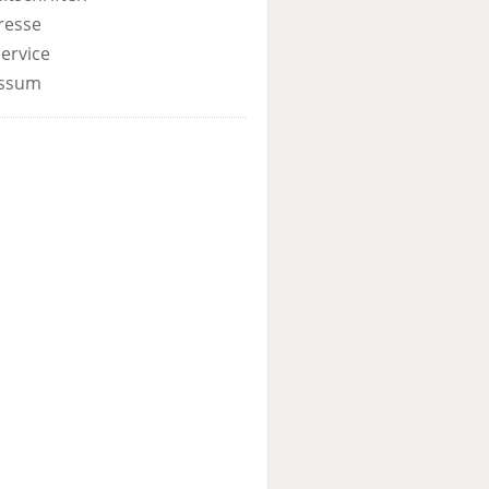
resse
ervice
ssum