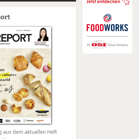
S
u
ort
c
h
e
 aus dem aktuellen Heft