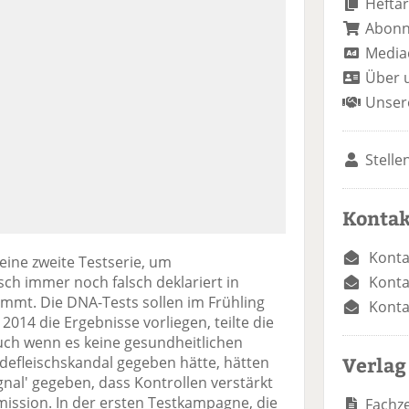
Heftar
Abon
Media
Über 
Unser
Stelle
Kontak
Konta
ine zweite Testserie, um
Konta
sch immer noch falsch deklariert in
mmt. Die DNA-Tests sollen im Frühling
Konta
 2014 die Ergebnisse vorliegen, teilte die
uch wenn es keine gesundheitlichen
Verlag
efleischskandal gegeben hätte, hätten
gnal' gegeben, dass Kontrollen verstärkt
ssion. In der ersten Testkampagne, die
Fachze