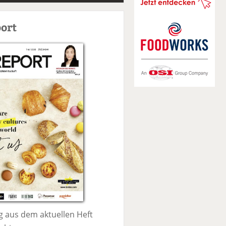
S
u
ort
c
h
e
 aus dem aktuellen Heft