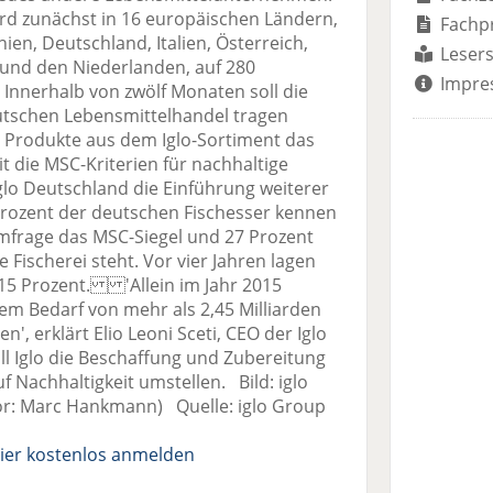
zunächst in 16 europäischen Ländern,
Fachp
en, Deutschland, Italien, Österreich,
Lesers
 und den Niederlanden, auf 280
Impre
 Innerhalb von zwölf Monaten soll die
eutschen Lebensmittelhandel tragen
r Produkte aus dem Iglo-Sortiment das
t die MSC-Kriterien für nachhaltige
Iglo Deutschland die Einführung weiterer
Prozent der deutschen Fischesser kennen
mfrage das MSC-Siegel und 27 Prozent
e Fischerei steht. Vor vier Jahren lagen
 15 Prozent. 'Allein im Jahr 2015
em Bedarf von mehr als 2,45 Milliarden
n', erklärt Elio Leoni Sceti, CEO der Iglo
ll Iglo die Beschaffung und Zubereitung
 Nachhaltigkeit umstellen. Bild: iglo
r: Marc Hankmann) Quelle: iglo Group
ier kostenlos anmelden