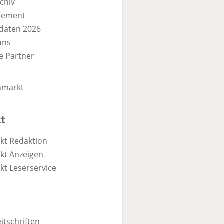
chiv
nement
daten 2026
uns
e Partner
nmarkt
t
kt Redaktion
kt Anzeigen
kt Leserservice
itschriften