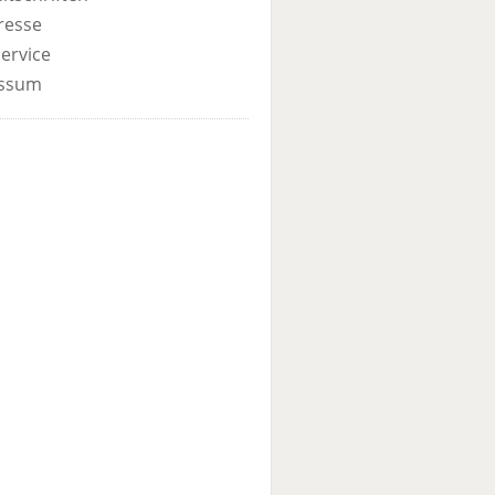
resse
ervice
ssum