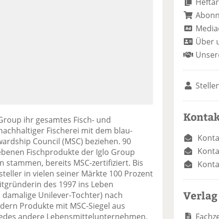
Heftar
Abon
Media
Über 
Unser
Stelle
Kontak
 Group ihr gesamtes Fisch- und
achhaltiger Fischerei mit dem blau-
Konta
wardship Council (MSC) beziehen. 90
Konta
iebenen Fischprodukte der Iglo Group
n stammen, bereits MSC-zertifiziert. Bis
Konta
teller in vielen seiner Märkte 100 Prozent
Mitgründerin des 1997 ins Leben
Verlag
s damalige Unilever-Tochter) nach
dern Produkte mit MSC-Siegel aus
Fachze
s jedes andere Lebensmittelunternehmen.