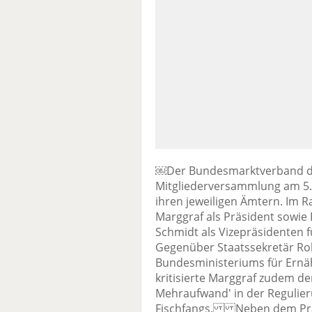
￼Der Bundesmarktverband der 
Mitgliederversammlung am 5. 
ihren jeweiligen Ämtern. Im
Marggraf als Präsident sowie 
Schmidt als Vizepräsidenten f
Gegenüber Staatssekretär Ro
Bundesministeriums für Ernä
kritisierte Marggraf zudem d
Mehraufwand' in der Regulie
Fischfangs. Neben dem Präs