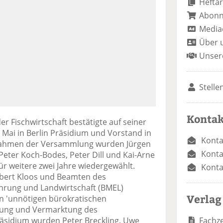
Heftar
Abon
Media
Über 
Unser
Stelle
Kontak
Fischwirtschaft bestätigte auf seiner
Mai in Berlin Präsidium und Vorstand in
Konta
 Rahmen der Versammlung wurden Jürgen
Konta
Peter Koch-Bodes, Peter Dill und Kai-Arne
ür weitere zwei Jahre wiedergewählt.
Konta
bert Kloos und Beamten des
hrung und Landwirtschaft (BMEL)
Verlag
en 'unnötigen bürokratischen
rung und Vermarktung des
Fachze
idium wurden Peter Breckling, Uwe