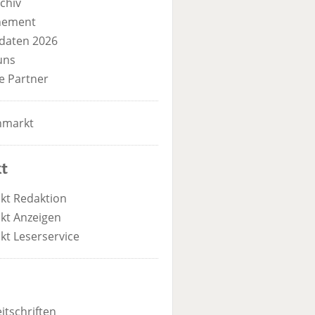
chiv
nement
daten 2026
uns
e Partner
nmarkt
t
kt Redaktion
kt Anzeigen
kt Leserservice
itschriften