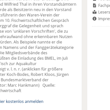
d Wilfried Thal in ihren Vorstandsämtern
Fachp
rde als Beisitzerin neu in den Vorstand
Lesers
äftsführerin den Waren-Verein der
Impre
10. Fischwirtschaftlichen Gespräch
rggraf die Gelegenheit und sprach
e von 'unklaren Vorschriften', die zu
Mehraufwand ohne erkennbaren Nutzen
rden. Als Beispiele nannte er die
en Namens und der Fanggerätekategorie
Die Mitgliedsverbände des
ten die Einladung des BMEL, im Juli
isch zur Aquakultur
v. l. n. r. (anklicken für größere
eter Koch-Bodes, Robert Kloos, Jürgen
d: Bundesmarktverband der
utor: Marc Hankmann) Quelle:
hwirtschaft
ier kostenlos anmelden