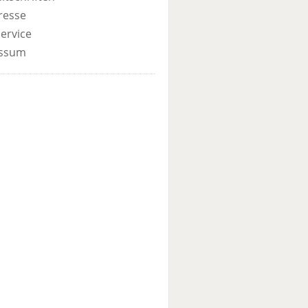
resse
ervice
ssum