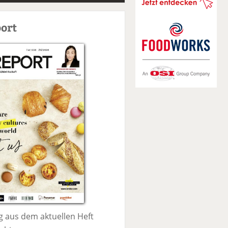
S
u
ort
c
h
e
 aus dem aktuellen Heft