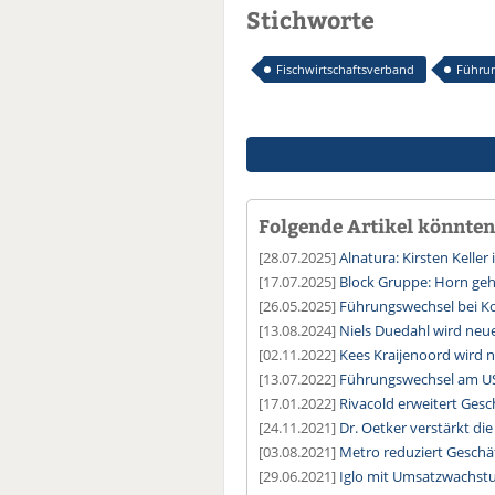
Stichworte
Fischwirtschaftsverband
Führu
Folgende Artikel könnten 
[28.07.2025]
Alnatura: Kirsten Kelle
[17.07.2025]
Block Gruppe: Horn ge
[26.05.2025]
Führungswechsel bei K
[13.08.2024]
Niels Duedahl wird ne
[02.11.2022]
Kees Kraijenoord wird 
[13.07.2022]
Führungswechsel am US
[17.01.2022]
Rivacold erweitert Ges
[24.11.2021]
Dr. Oetker verstärkt di
[03.08.2021]
Metro reduziert Geschä
[29.06.2021]
Iglo mit Umsatzwachs