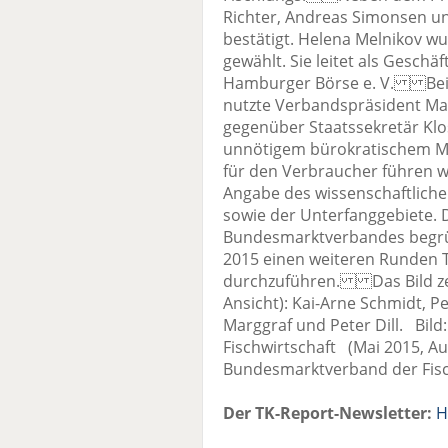
Richter, Andreas Simonsen un
bestätigt. Helena Melnikov wu
gewählt. Sie leitet als Gesch
Hamburger Börse e. V. Beim 
nutzte Verbandspräsident Ma
gegenüber Staatssekretär Klos
unnötigem bürokratischem 
für den Verbraucher führen wü
Angabe des wissenschaftlich
sowie der Unterfanggebiete. 
Bundesmarktverbandes begrüß
2015 einen weiteren Runden T
durchzuführen. Das Bild zeigt 
Ansicht): Kai-Arne Schmidt, P
Marggraf und Peter Dill. Bil
Fischwirtschaft (Mai 2015, A
Bundesmarktverband der Fisc
Der TK-Report-Newsletter:
H