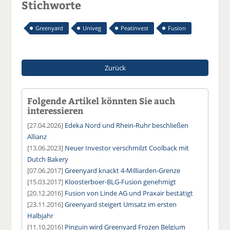
Stichworte
Greenyard
Univeg
Peatinvest
Fusion
Zurück
Folgende Artikel könnten Sie auch
interessieren
[27.04.2026]
Edeka Nord und Rhein-Ruhr beschließen
Allianz
[13.06.2023]
Neuer Investor verschmilzt Coolback mit
Dutch Bakery
[07.06.2017]
Greenyard knackt 4-Milliarden-Grenze
[15.03.2017]
Kloosterboer-BLG-Fusion genehmigt
[20.12.2016]
Fusion von Linde AG und Praxair bestätigt
[23.11.2016]
Greenyard steigert Umsatz im ersten
Halbjahr
[11.10.2016]
Pinguin wird Greenyard Frozen Belgium