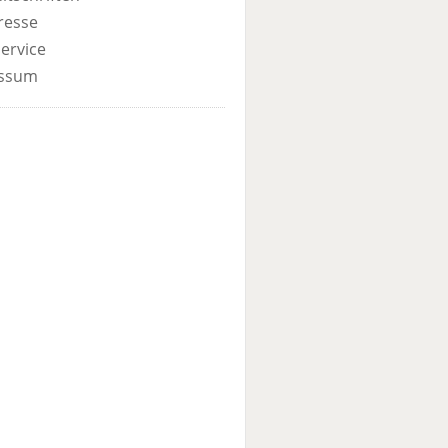
resse
ervice
ssum