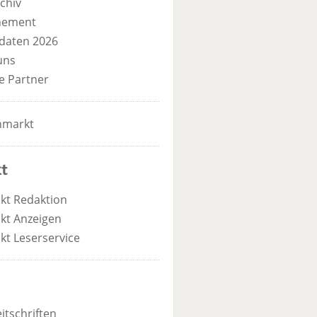
chiv
nement
daten 2026
uns
e Partner
nmarkt
t
kt Redaktion
kt Anzeigen
kt Leserservice
itschriften