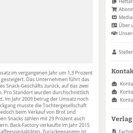
Heftar
Abon
Media
Über 
Unser
Stelle
Kontak
msatz im vergangenen Jahr um 1,3 Prozent
o gesteigert. Das Unternehmen führt das
Konta
s Snack-Geschäfts zurück, auf das zwei
Konta
n. Pro Standort wurden durchschnittlich
t. Im Jahr 2009 betrug der Umsatz noch
Konta
ückgang musste die Tochtergesellschaft
jedoch beim Verkauf von Brot und
Verlag
 Snacks zählen mit 29 Prozent auch
rn. Back-Factory verkaufte im Jahr 2015
Fachze
affeespezialitäten. Zurückgegangen ist