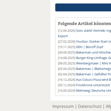
Folgende Artikel könnten 
[12.06.2026]
Soto stärkt Vertrieb: 
Export
[27.02.2026]
YouGov: Starker Start in
[10.11.2025]
DEH | Biscoff Zopf
[30.09.2025]
Bakerman und Hitschie
[14.08.2025]
Burger King-Umfrage: G
[06.05.2025]
Weinbergmaier | Mini Ap
[02.04.2025]
Bakerman | Blätterteigs
[02.04.2025]
Bakerman | Gefüllter P
[16.12.2024]
Aus Colucci Pizza wird
[05.12.2024]
Frostkrone unterstütz
[16.09.2024]
Mehrweg: Deutsche Umwe
Impressum
|
Datenschutz
|
Al