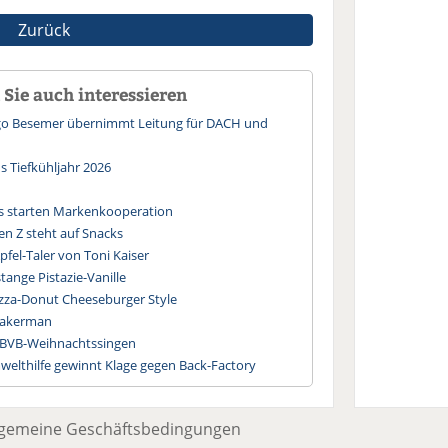
Zurück
Sie auch interessieren
Ingo Besemer übernimmt Leitung für DACH und
s Tiefkühljahr 2026
s starten Markenkooperation
en Z steht auf Snacks
fel-Taler von Toni Kaiser
tange Pistazie-Vanille
izza-Donut Cheeseburger Style
 Bakerman
t BVB-Weihnachtssingen
lthilfe gewinnt Klage gegen Back-Factory
lgemeine Geschäftsbedingungen