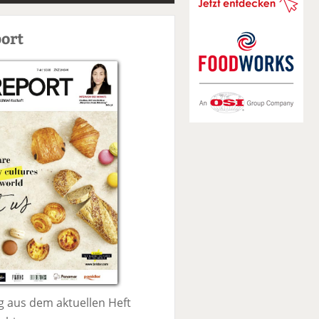
S
u
ort
c
h
e
 aus dem aktuellen Heft