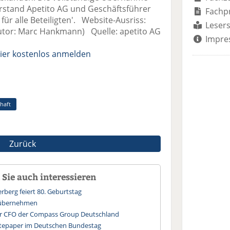
rstand Apetito AG und Geschäftsführer
Fachp
 für alle Beteiligten'. Website-Ausriss:
Lesers
utor: Marc Hankmann) Quelle: apetito AG
Impre
ier kostenlos anmelden
chaft
Zurück
Sie auch interessieren
rberg feiert 80. Geburtstag
 übernehmen
uer CFO der Compass Group Deutschland
itepaper im Deutschen Bundestag