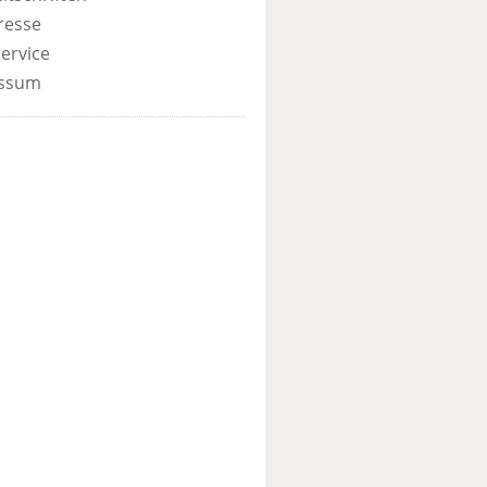
resse
ervice
ssum