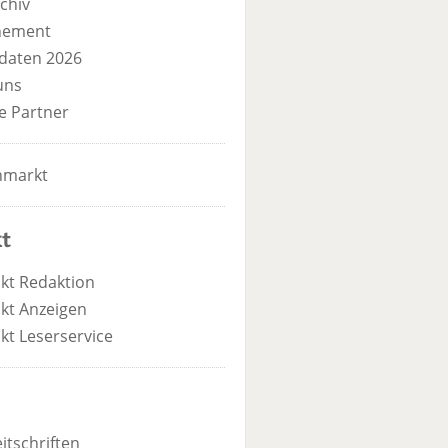
chiv
nement
daten 2026
uns
e Partner
nmarkt
t
kt Redaktion
kt Anzeigen
kt Leserservice
itschriften