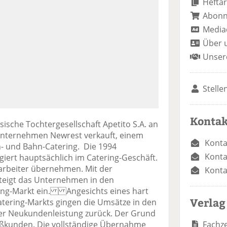
Heftar
Abon
Media
Über 
Unser
Stelle
Kontak
sische Tochtergesellschaft Apetito S.A. an
 Unternehmen Newrest verkauft, einem
Konta
n- und Bahn-Catering. Die 1994
Konta
giert hauptsächlich im Catering-Geschäft.
tarbeiter übernehmen. Mit der
Konta
teigt das Unternehmen in den
ring-Markt ein. Angesichts eines hart
Verlag
tering-Markts gingen die Umsätze in den
ener Neukundenleistung zurück. Der Grund
Fachze
roßkunden. Die vollständige Übernahme