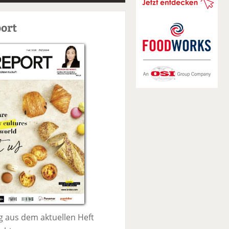
S
u
ort
c
h
e
 aus dem aktuellen Heft