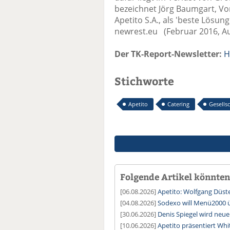
bezeichnet Jörg Baumgart, Vo
Apetito S.A., als 'beste Lösung
newrest.eu (Februar 2016, A
Der TK-Report-Newsletter:
H
Stichworte
Apetito
Catering
Gesells
Folgende Artikel könnten 
[06.08.2026]
Apetito: Wolfgang Düste
[04.08.2026]
Sodexo will Menü2000
[30.06.2026]
Denis Spiegel wird ne
[10.06.2026]
Apetito präsentiert Wh