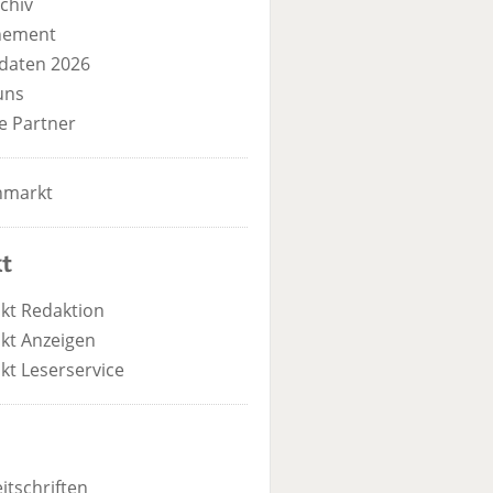
chiv
nement
daten 2026
uns
e Partner
nmarkt
t
kt Redaktion
kt Anzeigen
kt Leserservice
itschriften