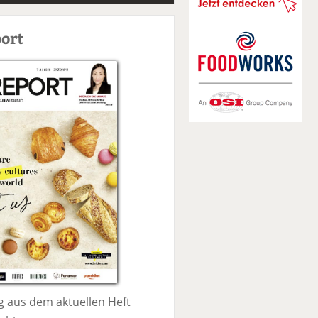
S
u
ort
c
h
e
 aus dem aktuellen Heft