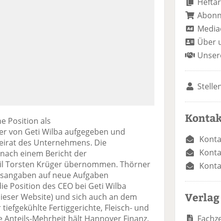
Heftar
Abon
Media
Über 
Unser
Stelle
Kontak
e Position als
er von Geti Wilba aufgegeben und
Konta
eirat des Unternehmens. Die
Konta
nach einem Bericht der
ril Torsten Krüger übernommen. Thörner
Konta
nsangaben auf neue Aufgaben
die Position des CEO bei Geti Wilba
Verlag
ieser Website) und sich auch an dem
tiefgekühlte Fertiggerichte, Fleisch- und
Fachze
ie Anteils-Mehrheit hält Hannover Finanz.