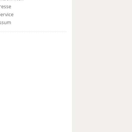
resse
ervice
ssum