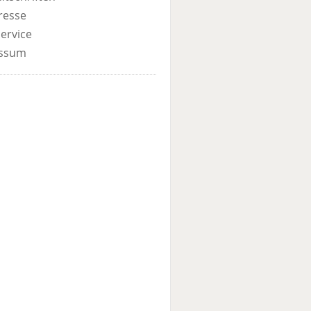
resse
ervice
ssum