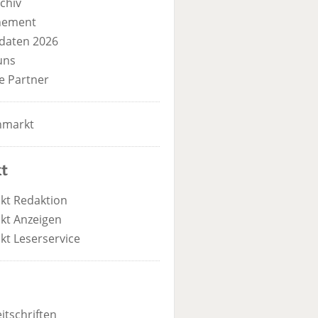
chiv
nement
daten 2026
uns
e Partner
nmarkt
t
kt Redaktion
kt Anzeigen
kt Leserservice
itschriften