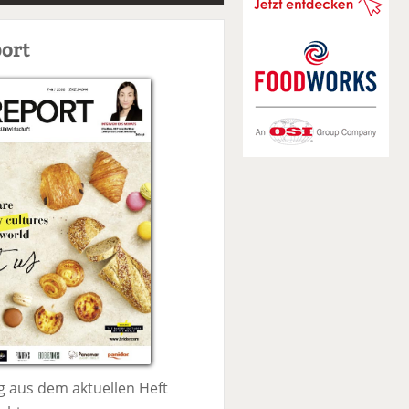
S
u
ort
c
h
e
 aus dem aktuellen Heft