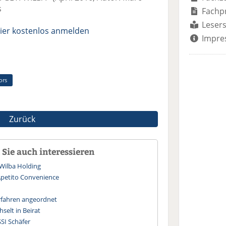
s
Fachp
Lesers
ier kostenlos anmelden
Impre
ors
Zurück
Sie auch interessieren
 Wilba Holding
Apetito Convenience
erfahren angeordnet
selt in Beirat
SI Schäfer