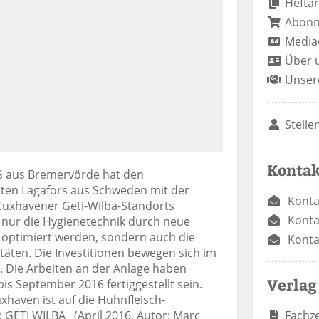
Heftar
Abon
Media
Über 
Unser
Stelle
Kontak
G aus Bremervörde hat den
sten Lagafors aus Schweden mit der
Konta
uxhavener Geti-Wilba-Standorts
Konta
t nur die Hygienetechnik durch neue
 optimiert werden, sondern auch die
Konta
täten. Die Investitionen bewegen sich im
h. Die Arbeiten an der Anlage haben
Verlag
is September 2016 fertiggestellt sein.
xhaven ist auf die Huhnfleisch-
Fachze
d: GETI WILBA (April 2016, Autor: Marc