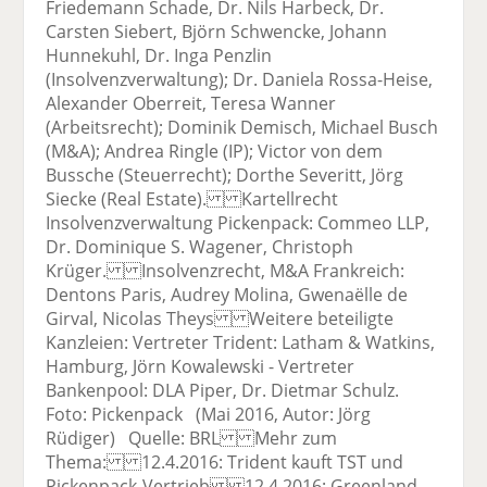
Friedemann Schade, Dr. Nils Harbeck, Dr.
Carsten Siebert, Björn Schwencke, Johann
Hunnekuhl, Dr. Inga Penzlin
(Insolvenzverwaltung); Dr. Daniela Rossa-Heise,
Alexander Oberreit, Teresa Wanner
(Arbeitsrecht); Dominik Demisch, Michael Busch
(M&A); Andrea Ringle (IP); Victor von dem
Bussche (Steuerrecht); Dorthe Severitt, Jörg
Siecke (Real Estate). Kartellrecht
Insolvenzverwaltung Pickenpack: Commeo LLP,
Dr. Dominique S. Wagener, Christoph
Krüger. Insolvenzrecht, M&A Frankreich:
Dentons Paris, Audrey Molina, Gwenaëlle de
Girval, Nicolas Theys Weitere beteiligte
Kanzleien: Vertreter Trident: Latham & Watkins,
Hamburg, Jörn Kowalewski - Vertreter
Bankenpool: DLA Piper, Dr. Dietmar Schulz.
Foto: Pickenpack (Mai 2016, Autor: Jörg
Rüdiger) Quelle: BRL Mehr zum
Thema: 12.4.2016: Trident kauft TST und
Pickenpack-Vertrieb 12.4.2016: Greenland