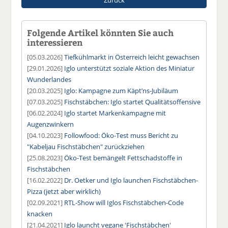
Folgende Artikel könnten Sie auch
interessieren
[05.03.2026]
Tiefkühlmarkt in Österreich leicht gewachsen
[29.01.2026]
Iglo unterstützt soziale Aktion des Miniatur
Wunderlandes
[20.03.2025]
Iglo: Kampagne zum Käpt’ns-Jubiläum
[07.03.2025]
Fischstäbchen: Iglo startet Qualitätsoffensive
[06.02.2024]
Iglo startet Markenkampagne mit
Augenzwinkern
[04.10.2023]
Followfood: Öko-Test muss Bericht zu
"Kabeljau Fischstäbchen" zurückziehen
[25.08.2023]
Öko-Test bemängelt Fettschadstoffe in
Fischstäbchen
[16.02.2022]
Dr. Oetker und Iglo launchen Fischstäbchen-
Pizza (jetzt aber wirklich)
[02.09.2021]
RTL-Show will Iglos Fischstäbchen-Code
knacken
[21.04.2021]
Iglo launcht vegane 'Fischstäbchen'