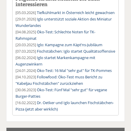
interessieren
[05.03.2026]
Tiefkühlmarkt in Österreich leicht gewachsen
[29.01.2026]
Iglo unterstützt soziale Aktion des Miniatur
Wunderlandes
[04.08.2025]
Öko-Test: Schlechte Noten für TK-
Rahmspinat
[20.03.2025]
Iglo: Kampagne zum Käpt’ns-Jubiläum
[07.03.2025]
Fischstäbchen: Iglo startet Qualitätsoffensive
[06.02.2024]
Iglo startet Markenkampagne mit
Augenzwinkern
[24.01.2024]
Öko-Test: 16 Mal "sehr gut" für TK-Pommes
[04.10.2023]
Followfood: Öko-Test muss Bericht zu
"Kabeljau Fischstäbchen" zurückziehen
[30.06.2023]
Öko-Test: Fünf Mal "sehr gut" für vegane
Burger-Patties
[16.02.2022]
Dr. Oetker und Iglo launchen Fischstäbchen-
Pizza (jetzt aber wirklich)