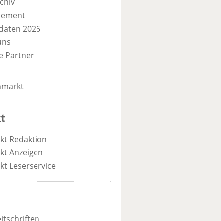
chiv
nement
daten 2026
uns
e Partner
nmarkt
t
kt Redaktion
kt Anzeigen
kt Leserservice
itschriften