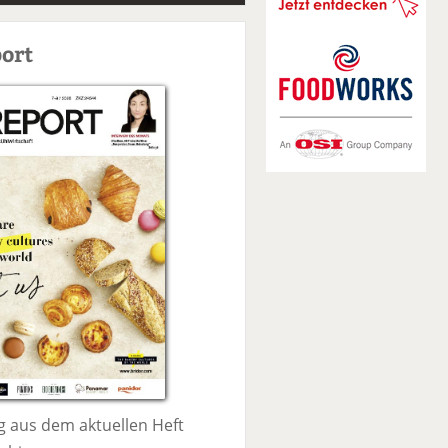
S
u
ort
c
h
e
 aus dem aktuellen Heft