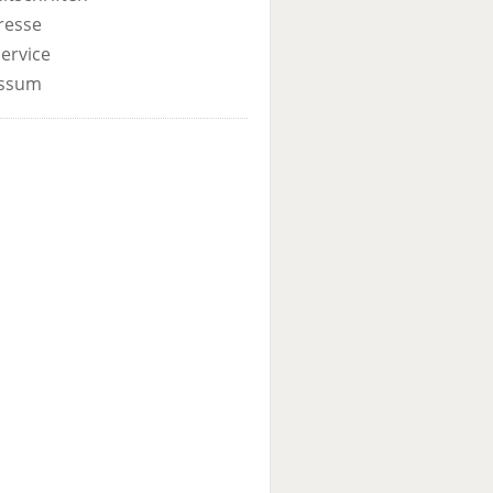
resse
ervice
ssum