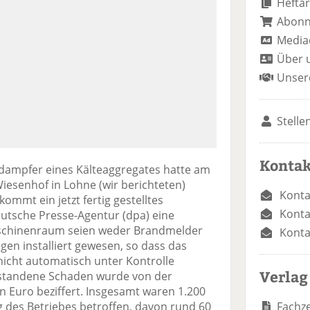
Heftar
Abon
Media
Über 
Unser
Stelle
Kontak
rdampfer eines Kälteaggregates hatte am
esenhof in Lohne (wir berichteten)
Konta
ommt ein jetzt fertig gestelltes
Konta
eutsche Presse-Agentur (dpa) eine
Maschinenraum seien weder Brandmelder
Konta
en installiert gewesen, so dass das
nicht automatisch unter Kontrolle
Verlag
tstandene Schaden wurde von der
n Euro beziffert. Insgesamt waren 1.200
Fachze
ng des Betriebes betroffen, davon rund 60