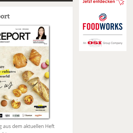
S
u
ort
c
h
e
 aus dem aktuellen Heft