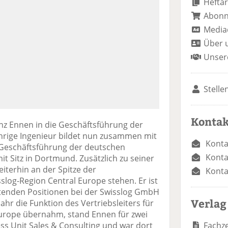
Heftar
Abon
Media
Über 
Unser
Stelle
Kontak
z Ennen in die Geschäftsführung der
hrige Ingenieur bildet nun zusammen mit
Konta
 Geschäftsführung der deutschen
Konta
it Sitz in Dortmund. Zusätzlich zu seiner
iterhin an der Spitze der
Konta
log-Region Central Europe stehen. Er ist
eitenden Positionen bei der Swisslog GmbH
Verlag
r die Funktion des Vertriebsleiters für
Europe übernahm, stand Ennen für zwei
Fachze
ess Unit Sales & Consulting und war dort