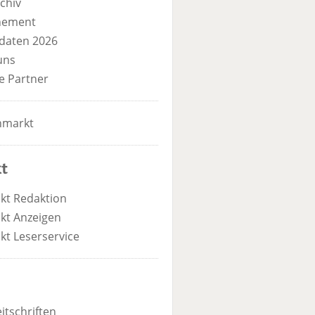
chiv
nement
daten 2026
uns
e Partner
nmarkt
t
kt Redaktion
kt Anzeigen
kt Leserservice
itschriften