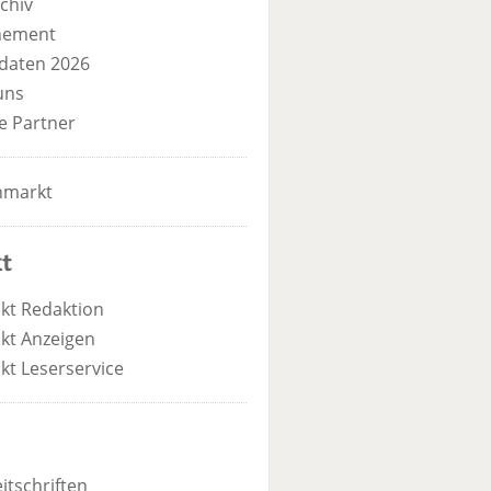
chiv
nement
daten 2026
uns
e Partner
nmarkt
t
kt Redaktion
kt Anzeigen
kt Leserservice
itschriften