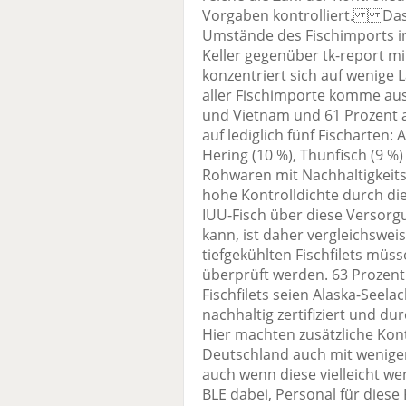
Vorgaben kontrolliert. Das 
Umstände des Fischimports in
Keller gegenüber tk-report m
konzentriert sich auf wenige 
aller Fischimporte komme au
und Vietnam und 61 Prozent a
auf lediglich fünf Fischarten: 
Hering (10 %), Thunfisch (9 %) 
Rohwaren mit Nachhaltigkeitsz
hohe Kontrolldichte durch die
IUU-Fisch über diese Versor
kann, ist daher vergleichsweis
tiefgekühlten Fischfilets müsse
überprüft werden. 63 Prozent 
Fischfilets seien Alaska-Seela
nachhaltig zertifiziert und du
Hier machten zusätzliche Kon
Deutschland auch mit weniger
auch wenn diese vielleicht wen
BLE dabei, Personal für diese