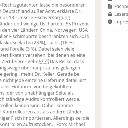
Rechtsgutachten lasse die besonderen
Fachp
 Deutschland außer Acht, erklärte Dr.
Lesers
inus 18: 'Unsere Fischversorgung
Impre
Länder und wenige Fischarten.' 55 Prozent
s den vier Ländern China, Norwegen, USA
ller Fischimporte beschränkten sich 2015
Alaska-Seelachs (23 %), Lachs (16 %),
und Forelle (3 %). Dabei seien viele
ertifikaten versehen, bei denen es eine
 Zertifizierer gebe. 'Das Risiko, dass
gungswege überhaupt zu uns gelangen
e gering', meint Dr. Keller. Gerade bei
 nicht jede einzelne Lieferung detailliert
aller Einfuhren von tiefgekühlten
chs, der von unabhängiger Seite als
rch ständige Audits kontrolliert werde.
trollen keinen Sinn. Daher komme
 Kontrolleuren aus als andere Länder,
iger Fisch importierten. Allerdings sei die
 Kontrollen aufzustocken. Foto: Michael