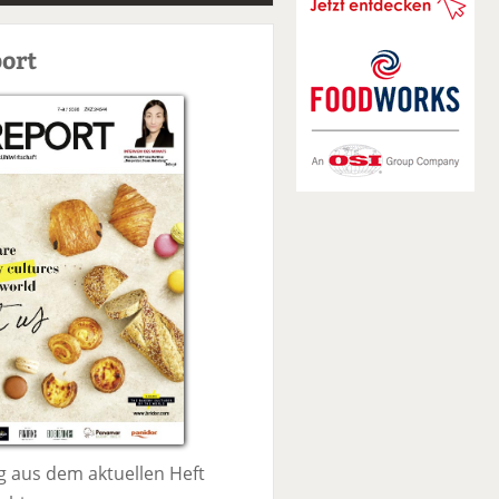
S
u
ort
c
h
e
 aus dem aktuellen Heft