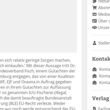
Heftar
Abon
Media
Über 
Unser
Stelle
Kontak
 sich relativ geringe Sorgen machen,
ch einkaufen.' Mit dieser Aussage tritt Dr.
Konta
undesverband Fisch, einem Gutachten der
Konta
burg entgegen, das von einer Koalition
, EJF und Oceana in Auftrag gegeben
Konta
en in ihrem Gutachten zur Auffassung
r so genannten IUU-Fischerei (illegal,
Verlag
ch die damit beauftragte Bundesanstalt
rung (BLE) EU-Recht verletze. Weder
Fachze
eure aus noch werde entsprechend der EU-