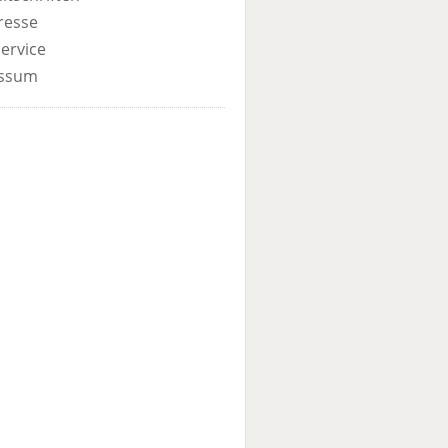
resse
ervice
ssum