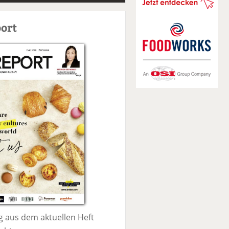
S
u
ort
c
h
e
 aus dem aktuellen Heft