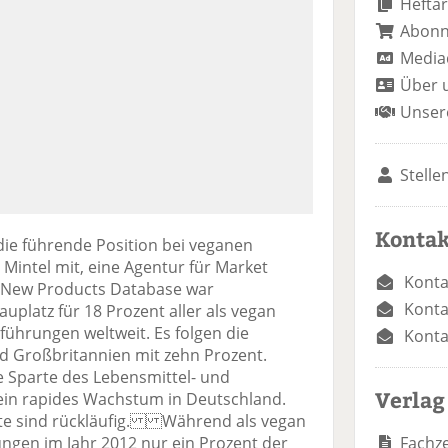
Heftar
Abon
Media
Über 
Unser
Stelle
Kontak
ie führende Position bei veganen
 Mintel mit, eine Agentur für Market
Konta
al New Products Database war
Konta
uplatz für 18 Prozent aller als vegan
ührungen weltweit. Es folgen die
Konta
nd Großbritannien mit zehn Prozent.
 Sparte des Lebensmittel- und
Verlag
ein rapides Wachstum in Deutschland.
ukte sind rückläufig. Während als vegan
Fachze
gen im Jahr 2012 nur ein Prozent der