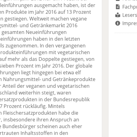
einführungen ausgemacht haben, ist der
Fachp
n Produkte im Jahr 2016 auf 13 Prozent
Lesers
en gestiegen. Weltweit machen vegane
Impre
smittel- und Getränkemarkt 2016
er gesamten Neueinführungen
inführungen haben in den letzten
alls zugenommen. In den vergangenen
r Produkteinführungen mit vegetarischen
uf mehr als das Doppelte gestiegen, von
 sieben Prozent im Jahr 2016. Der globale
ührungen liegt hingegen bei etwa elf
en Nahrungsmittel- und Getränkeprodukte
Anteil der veganen und vegetarischen
chland weiterhin steigt, waren
ersatzprodukten in der Bundesrepublik
 Prozent rückläufig. Mintels
 Fleischersatzprodukten habe die
, insbesondere ihren Anspruch an
'Die Bundesbürger scheinen auch eher
trauten Inhaltsstoffen in den