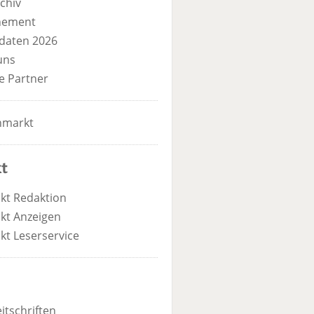
chiv
nement
daten 2026
uns
e Partner
nmarkt
t
kt Redaktion
kt Anzeigen
kt Leserservice
itschriften