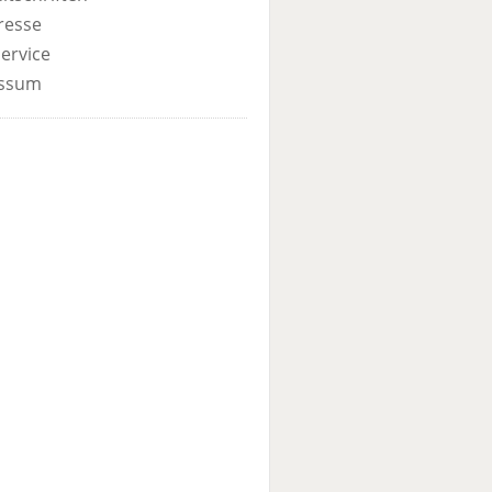
resse
ervice
ssum