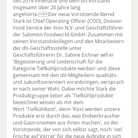
seit 2014 innehatte und dem dti-Vorstand
insgesamt über 20 Jahre lang
angehörte. Der neue Vorsitzende Bernd
Stark ist Chief Operating Officer (COO), Division
Food Service der Vion N.V. und Geschäftsführer
der Salomon Foodworld GmbH. Zusammen mit
seinen Vorstandskollegen und den Mitarbeitern
der dti-Geschäftssstelle unter
Geschäftsführerin Dr. Sabine Eichner will er
'Begeisterung und Leidenschaft für die
Kategorie Tiefkühlprodukte wecken' und diese
gemeinsam mit den dti-Mitgliedern qualitäts-
und zukunftsorientiert voranbringen, versprach
er nach seiner Wahl. Dabei möchte Stark die
Produktgruppe lieber als 'Tiefkühlprodukte'
bezeichnet wissen als mit dem
Wort 'Tiefkühlkost', denn 'Kost werden unsere
Produkte erst durch das, was Endverbraucher
und Gastronomen aus ihnen machen', so der
Vorsitzende, der von sich selbst sagt, noch 'viel
Frische auf Vorrat' für die neue Aufgabe in sich