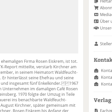
Heftar
Abon
Media
Über 
Unser
Stelle
Kontak
ehemaligen Firma Rosen Eiskrem, ist tot.
K-Report mitteilte, verstarb Kirchner am
Konta
tember, in seinem Heimatort Waldfeucht-
Konta
. Er hinterlässt seine Ehefrau und seine
en und insgesamt fünf Enkelkinder. 1967
Konta
in Unternehmen im damaligen Café Rosen
insberg. 1970 folgte der Umzug in Teile
Verlag
uerei ins benachbarte Waldfeucht-
 August Kirchner, später gemeinsam mit
Fachze
chner, Rosen Eiskrem bis Anfang der