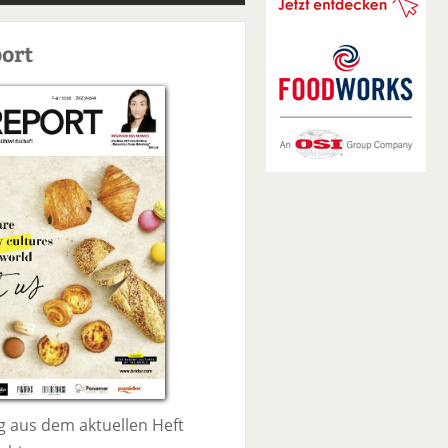
S
u
ort
c
h
e
 aus dem aktuellen Heft