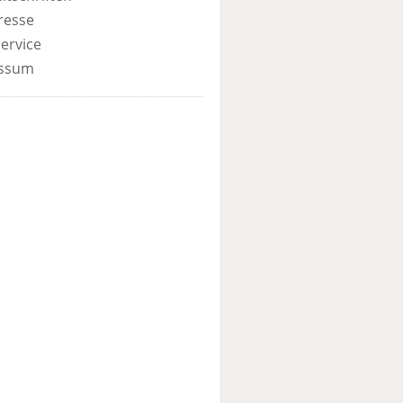
resse
ervice
ssum