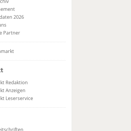
chiv
nement
daten 2026
uns
e Partner
nmarkt
t
kt Redaktion
kt Anzeigen
kt Leserservice
itschriften