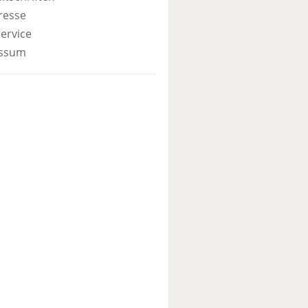
resse
ervice
ssum