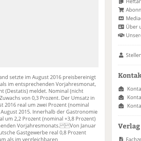
Heftar
Abon
Media
Über 
Unser
Stelle
Kontak
nd setzte im August 2016 preisbereinigt
m als im entsprechenden Vorjahresmonat,
Konta
t (Destatis) meldet. Nominal (nicht
Konta
n Zuwachs von 0,3 Prozent. Der Umsatz in
st 2016 real um zwei Prozent (nominal
Konta
 August 2015. Innerhalb der Gastronomie
al um 2,2 Prozent (nominal +3,8 Prozent)
Verlag
chenden Vorjahresmonats. Von Januar
eutsche Gastgewerbe real 0,8 Prozent
Fachze
um als im vergleichbaren