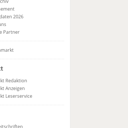
chiv
nement
daten 2026
uns
e Partner
nmarkt
t
kt Redaktion
kt Anzeigen
kt Leserservice
itschriften