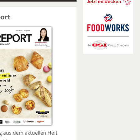
S
u
ort
c
h
e
 aus dem aktuellen Heft