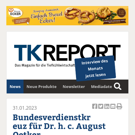
Interview des
Monats
jetzt lesen
News
Neue Produkte
Newsletter
Mediadaten
S
u
c
31.01.2023
Ar
Ar
Ar
Ar
Ar
h
Bundesverdienstkr
ti
ti
ti
ti
ti
e
euz für Dr. h. c. August
k
k
k
k
k
Oetker
el
el
el
el
el