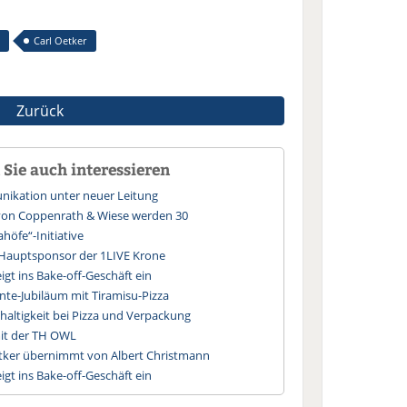
Carl Oetker
Zurück
Sie auch interessieren
ikation unter neuer Leitung
 von Coppenrath & Wiese werden 30
ahöfe“-Initiative
 Hauptsponsor der 1LIVE Krone
gt ins Bake-off-Geschäft ein
ante-Jubiläum mit Tiramisu-Pizza
hhaltigkeit bei Pizza und Verpackung
mit der TH OWL
etker übernimmt von Albert Christmann
gt ins Bake-off-Geschäft ein