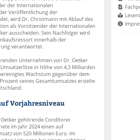
er der Internationalen
Fachp
der Veröffentlichung der
Lesers
det, wird Dr. Christmann mit Ablauf des
Impre
tion als Vorsitzender der Internationalen
ker ausscheiden. Sein Nachfolger wird
Einkaufsressort innerhalb der
rung verantwortet.
ierenden Unternehmen von Dr. Oetker
 Umsatzerlöse in Höhe von 4,3 Milliarden
n bereinigtes Wachstum gegenüber dem
 Prozent seines Gesamtumsatzes erzielte
tschland.
auf Vorjahresniveau
r. Oetker gehörende Conditorei
ete im Jahr 2024 einen auf
satz von 520 Millionen Euro. Im