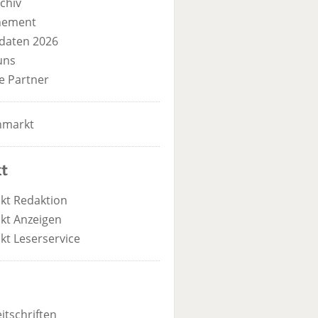
chiv
nement
daten 2026
uns
e Partner
nmarkt
t
kt Redaktion
kt Anzeigen
kt Leserservice
itschriften