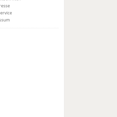
resse
ervice
ssum