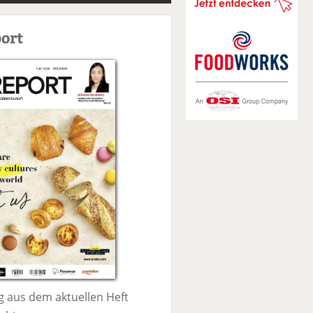
S
u
ort
c
h
e
 aus dem aktuellen Heft