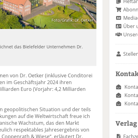
Heftar
Abon
Media
Foto/Grafik: Dr. Oetker
Über 
Unser
zeichnet das Bielefelder Unternehmen Dr.
Stelle
Kontak
n von Dr. Oetker (inklusive Conditorei
en im Geschäftsjahr 2024 ihren
Konta
liarden Euro (Vorjahr: 4,2 Milliarden
Konta
Konta
 geopolitischen Situation und der teils
ungen auf die Weltwirtschaft freue ich
Verlag
anische Wachstum, das den Markt
reulich respektables Jahresergebnis von
Fachze
 Coppenrath & Wiese“, erläutert Dr.