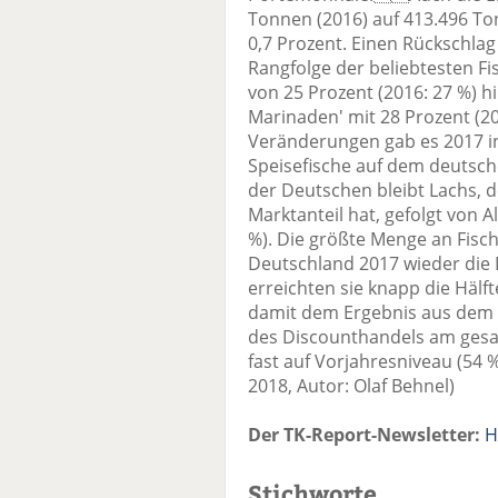
Tonnen (2016) auf 413.496 Ton
0,7 Prozent. Einen Rückschlag
Rangfolge der beliebtesten Fi
von 25 Prozent (2016: 27 %) 
Marinaden' mit 28 Prozent (201
Veränderungen gab es 2017 in
Speisefische auf dem deutsche
der Deutschen bleibt Lachs, 
Marktanteil hat, gefolgt von A
%). Die größte Menge an Fisc
Deutschland 2017 wieder die 
erreichten sie knapp die Häl
damit dem Ergebnis aus dem Vo
des Discounthandels am gesa
fast auf Vorjahresniveau (54
2018, Autor: Olaf Behnel)
Der TK-Report-Newsletter:
H
Stichworte