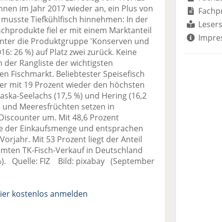
nen im Jahr 2017 wieder an, ein Plus von
Fachp
 musste Tiefkühlfisch hinnehmen: In der
Lesers
schprodukte fiel er mit einem Marktanteil
Impre
hinter die Produktgruppe 'Konserven und
6: 26 %) auf Platz zwei zurück. Keine
 der Rangliste der wichtigsten
n Fischmarkt. Beliebtester Speisefisch
der mit 19 Prozent wieder den höchsten
laska-Seelachs (17,5 %) und Hering (16,2
h und Meeresfrüchten setzen in
Discounter um. Mit 48,6 Prozent
fte der Einkaufsmenge und entsprachen
rjahr. Mit 53 Prozent liegt der Anteil
mten TK-Fisch-Verkauf in Deutschland
 %). Quelle: FIZ Bild: pixabay (September
ier kostenlos anmelden