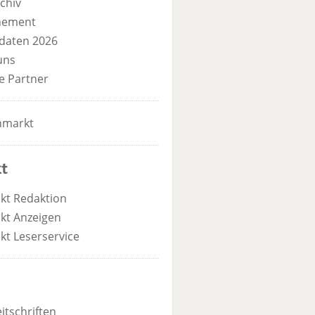
chiv
nement
daten 2026
uns
e Partner
nmarkt
t
kt Redaktion
kt Anzeigen
kt Leserservice
itschriften