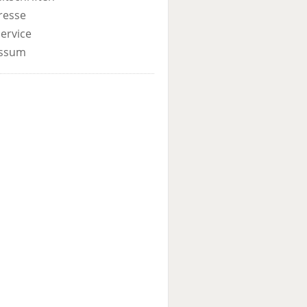
resse
ervice
ssum