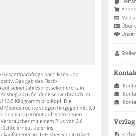
Heftar
Abon
Media
Über 
Unser
Stelle
Kontak
ie Gesamtnachfrage nach Fisch und
sitiv. Das gab das Fisch-
Konta
) auf seiner Jahrespressekonferenz in
Konta
stieg 2016 fiel der Fischverbrauch im
auf 13,5 Kilogramm pro Kopf. Die
Konta
 Meeresfrüchte stiegen hingegen mit 3,9
liarden Euro) erneut auf einen neuen
Verlag
e Verbraucher mit einem Plus von 2,6
rüchte erneut tiefer ins
Fachze
kaufsmenge im LEH stieg von 410.423