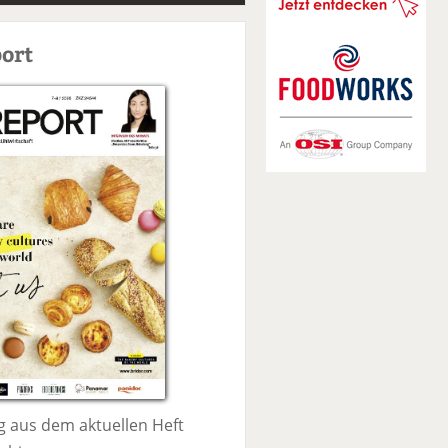
S
u
ort
c
h
e
 aus dem aktuellen Heft