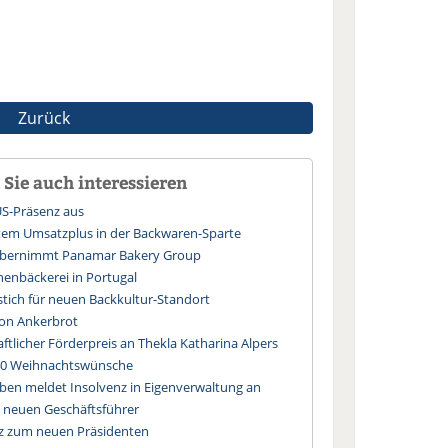
Zurück
Sie auch interessieren
US-Präsenz aus
tem Umsatzplus in der Backwaren-Sparte
 übernimmt Panamar Bakery Group
henbäckerei in Portugal
tich für neuen Backkultur-Standort
von Ankerbrot
tlicher Förderpreis an Thekla Katharina Alpers
 40 Weihnachtswünsche
en meldet Insolvenz in Eigenverwaltung an
 neuen Geschäftsführer
z zum neuen Präsidenten