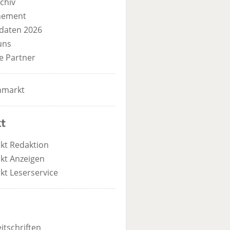
chiv
nement
daten 2026
uns
e Partner
nmarkt
t
kt Redaktion
kt Anzeigen
kt Leserservice
itschriften