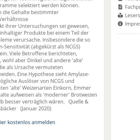
gramme selektiert werden können.
Fachp
en die Gehalte bestimmter
Lesers
Verhältnisse
Impre
ihrer Untersuchungen sei gewesen,
nhaltiger Produkte bei einem Teil der
eme verursache. Insbesondere die so
n-Sensitivität (abgekürzt als NCGS)
in. Viele Betroffene berichteten,
, wohl aber Dinkel und andere 'alte'
die als Ursache vermuteten
heiden. Eine Hypothese sieht Amylase-
 mögliche Auslöser von NCGS und
nten 'alte' Weizenarten Einkorn, Emmer
halte aufweisen als 'moderner' Brotweizen
 besser verträglich wären. Quelle &
ßbäcker (Januar 2020)
ier kostenlos anmelden