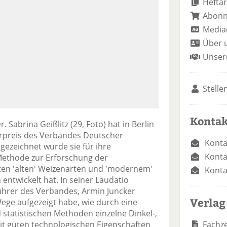
Heftar
Abon
Media
Über 
Unser
Stelle
Kontak
 Sabrina Geißlitz (29, Foto) hat in Berlin
erpreis des Verbandes Deutscher
Konta
gezeichnet wurde sie für ihre
Konta
 Methode zur Erforschung der
ten 'alten' Weizenarten und 'modernem'
Konta
ntwickelt hat. In seiner Laudatio
ührer des Verbandes, Armin Juncker
Verlag
 Wege aufgezeigt habe, wie durch eine
statistischen Methoden einzelne Dinkel-,
Fachze
t guten technologischen Eigenschaften