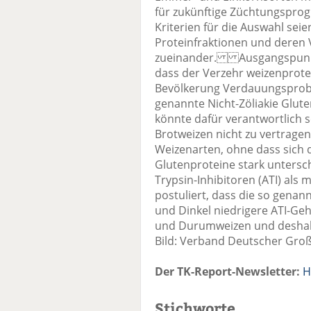
für zukünftige Züchtungspro
Kriterien für die Auswahl sei
Proteinfraktionen und deren 
zueinander. Ausgangspunkt 
dass der Verzehr weizenprotei
Bevölkerung Verdauungsprobl
genannte Nicht-Zöliakie Glute
könnte dafür verantwortlich se
Brotweizen nicht zu vertragen
Weizenarten, ohne dass sich 
Glutenproteine stark untersc
Trypsin-Inhibitoren (ATI) als
postuliert, dass die so genan
und Dinkel niedrigere ATI-Ge
und Durumweizen und deshalb
Bild: Verband Deutscher Gro
Der TK-Report-Newsletter:
H
Stichworte