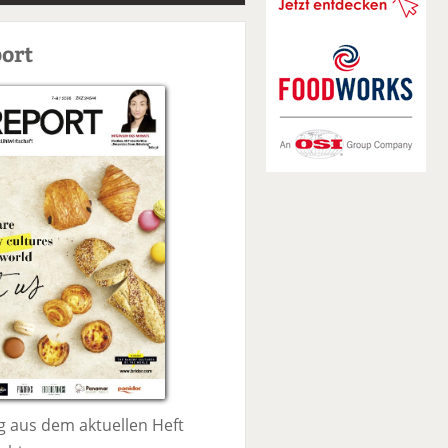
S
u
ort
c
h
e
 aus dem aktuellen Heft