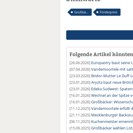
Großbä...
Förderpreis
Folgende Artikel könnten 
[26.06.2026]
Europastry baut seine 
[07.04.2026]
Vandemoortele mit sat
[23.03.2026]
Bridor-Mutter Le Duff
[23.01.2026]
Aryzta baut neue Brötc
[23.01.2026]
Edeka Südwest: Spatens
[16.01.2026]
Wechsel an der Spitze 
[16.01.2026]
Großbäcker: Wissenschaf
[11.12.2025]
Vandemoortele erfüllt
[21.11.2025]
Mecklenburger Backstub
[06.11.2025]
Kuchenmeister ernennt
[15.09.2025]
Großbäcker wählen Löt