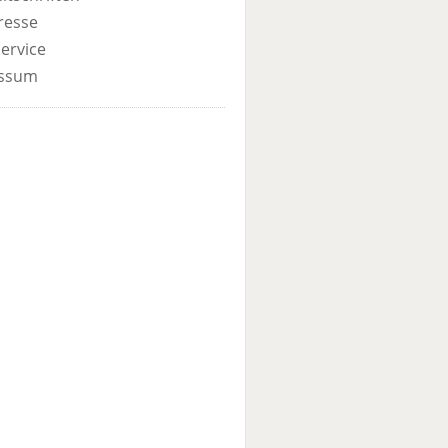
resse
ervice
ssum