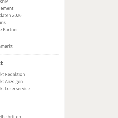
chiv
nement
daten 2026
uns
e Partner
nmarkt
t
kt Redaktion
kt Anzeigen
kt Leserservice
itschriften