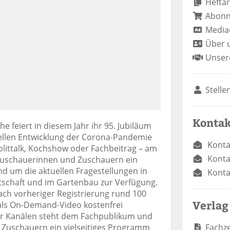
Heftar
Abon
Media
Über 
Unser
Stelle
Kontak
e feiert in diesem Jahr ihr 95. Jubiläum
ellen Entwicklung der Corona-Pandemie
Konta
Polittalk, Kochshow oder Fachbeitrag – am
Konta
 Zuschauerinnen und Zuschauern ein
 um die aktuellen Fragestellungen in
Konta
tschaft und im Gartenbau zur Verfügung.
ch vorheriger Registrierung rund 100
Verlag
 als On-Demand-Video kostenfrei
 Kanälen steht dem Fachpublikum und
Fachze
 Zuschauern ein vielseitiges Programm