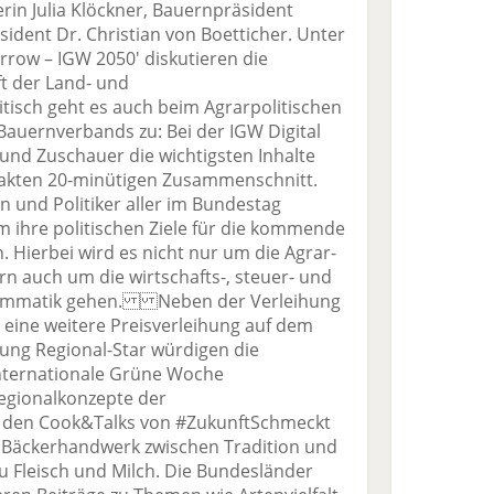
rin Julia Klöckner, Bauernpräsident
ident Dr. Christian von Boetticher. Unter
row – IGW 2050' diskutieren die
t der Land- und
isch geht es auch beim Agrarpolitischen
Bauernverbands zu: Bei der IGW Digital
und Zuschauer die wichtigsten Inhalte
akten 20-minütigen Zusammenschnitt.
 und Politiker aller im Bundestag
um ihre politischen Ziele für die kommende
. Hierbei wird es nicht nur um die Agrar-
n auch um die wirtschafts-, steuer- und
grammatik gehen. Neben der Verleihung
 eine weitere Preisverleihung auf dem
ung Regional-Star würdigen die
Internationale Grüne Woche
egionalkonzepte der
den Cook&Talks von #ZukunftSchmeckt
s Bäckerhandwerk zwischen Tradition und
u Fleisch und Milch. Die Bundesländer