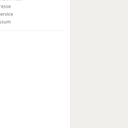
resse
ervice
ssum