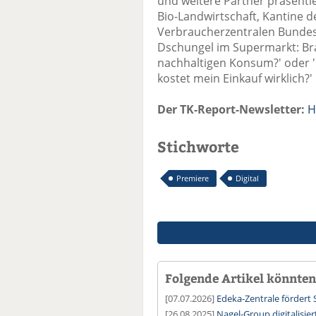
und weitere Partner präsentie
Bio-Landwirtschaft, Kantine de
Verbraucherzentralen Bundesv
Dschungel im Supermarkt: Br
nachhaltigen Konsum?' oder '
kostet mein Einkauf wirklich?
Der TK-Report-Newsletter:
H
Stichworte
Premiere
Digital
Folgende Artikel könnten 
[07.07.2026]
Edeka-Zentrale fördert 
[26.08.2025]
Nagel-Group digitalisi