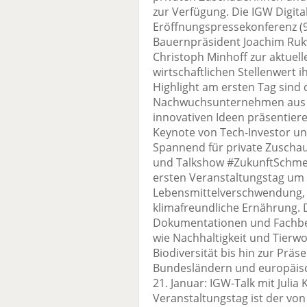
zur Verfügung. Die IGW Digital
Eröffnungspressekonferenz (9:
Bauernpräsident Joachim Ruk
Christoph Minhoff zur aktuel
wirtschaftlichen Stellenwert
Highlight am ersten Tag sind 
Nachwuchsunternehmen aus d
innovativen Ideen präsentiere
Keynote von Tech-Investor un
Spannend für private Zuschau
und Talkshow #ZukunftSchmec
ersten Veranstaltungstag um
Lebensmittelverschwendung, 
klimafreundliche Ernährung. 
Dokumentationen und Fachbe
wie Nachhaltigkeit und Tierw
Biodiversität bis hin zur Präs
Bundesländern und europäi
21. Januar: IGW-Talk mit Ju
Veranstaltungstag ist der von