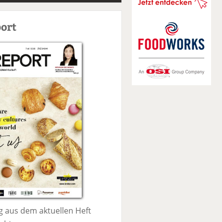
S
u
ort
c
h
e
 aus dem aktuellen Heft