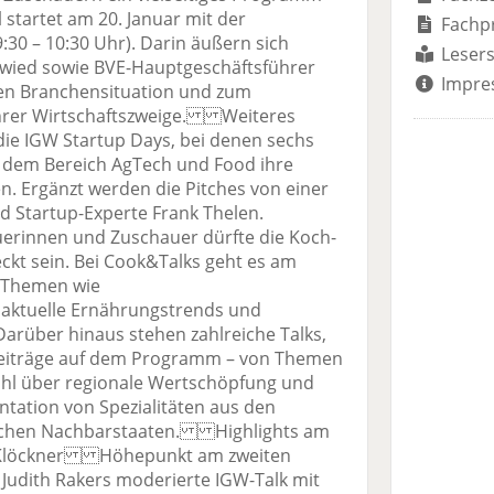
 startet am 20. Januar mit der
Fachp
30 – 10:30 Uhr). Darin äußern sich
Lesers
wied sowie BVE-Hauptgeschäftsführer
Impre
len Branchensituation und zum
 ihrer Wirtschaftszweige. Weiteres
die IGW Startup Days, bei denen sechs
em Bereich AgTech und Food ihre
n. Ergänzt werden die Pitches von einer
d Startup-Experte Frank Thelen.
erinnen und Zuschauer dürfte die Koch-
kt sein. Bei Cook&Talks geht es am
 Themen wie
aktuelle Ernährungstrends und
Darüber hinaus stehen zahlreiche Talks,
iträge auf dem Programm – von Themen
ohl über regionale Wertschöpfung und
entation von Spezialitäten aus den
schen Nachbarstaaten. Highlights am
lia Klöckner Höhepunkt am zweiten
 Judith Rakers moderierte IGW-Talk mit