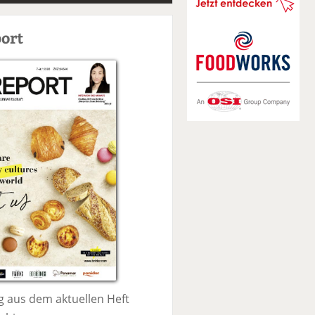
S
u
ort
c
h
e
 aus dem aktuellen Heft