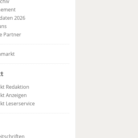
chiv
nement
daten 2026
uns
e Partner
nmarkt
t
kt Redaktion
kt Anzeigen
kt Leserservice
itschriften