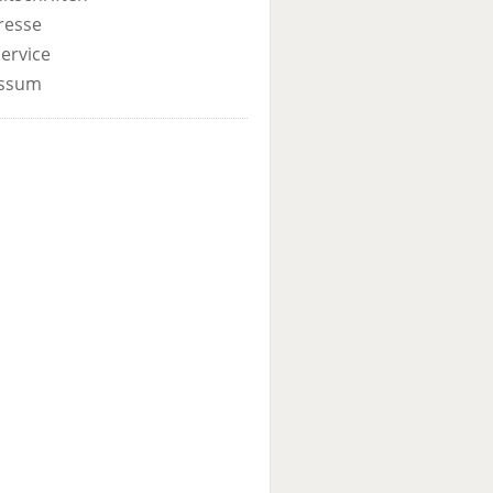
resse
ervice
ssum