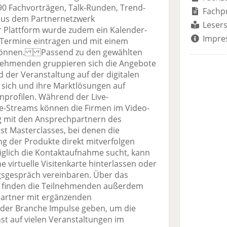
 Fachvorträgen, Talk-Runden, Trend-
Fachp
aus dem Partnernetzwerk
Lesers
lattform wurde zudem ein Kalender-
Impre
e Termine eintragen und mit einem
können. Passend zu den gewählten
lnehmenden gruppieren sich die Angebote
der Veranstaltung auf der digitalen
 sich und ihre Marktlösungen auf
enprofilen. Während der Live-
e-Streams können die Firmen im Video-
g mit den Ansprechpartnern des
t Masterclasses, bei denen die
 der Produkte direkt mitverfolgen
diglich die Kontaktaufnahme sucht, kann
e virtuelle Visitenkarte hinterlassen oder
gsgespräch vereinbaren. Über das
l finden die Teilnehmenden außerdem
rtner mit ergänzenden
r Branche Impulse geben, um die
st auf vielen Veranstaltungen im