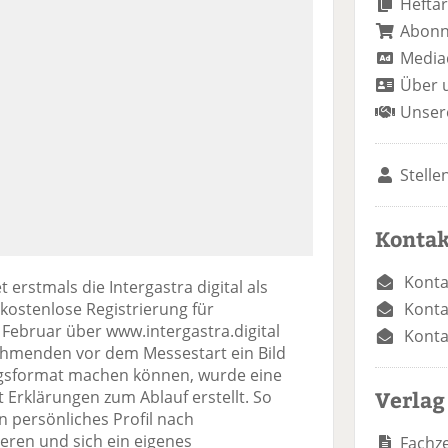
Heftar
Abon
Media
Über 
Unser
Stelle
Kontak
Konta
 erstmals die Intergastra digital als
Konta
e kostenlose Registrierung für
 Februar über www.intergastra.digital
Konta
nehmenden vor dem Messestart ein Bild
gsformat machen können, wurde eine
Verlag
t Erklärungen zum Ablauf erstellt. So
 persönliches Profil nach
ren und sich ein eigenes
Fachze