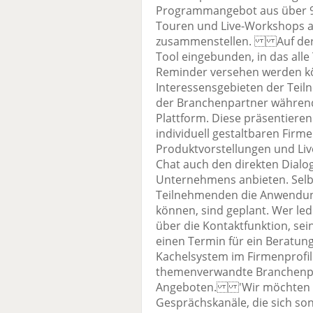
Programmangebot aus über 90
Touren und Live-Workshops 
zusammenstellen. Auf der P
Tool eingebunden, in das all
Reminder versehen werden 
Interessensgebieten der Tei
der Branchenpartner während 
Plattform. Diese präsentieren
individuell gestaltbaren Firm
Produktvorstellungen und Liv
Chat auch den direkten Dialo
Unternehmens anbieten. Selbs
Teilnehmenden die Anwendung
können, sind geplant. Wer le
über die Kontaktfunktion, sein
einen Termin für ein Beratun
Kachelsystem im Firmenprofi
themenverwandte Branchenpa
Angeboten. 'Wir möchten de
Gesprächskanäle, die sich son