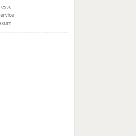
resse
ervice
ssum