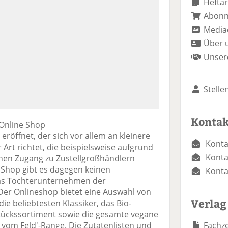
Heftar
Abon
Media
Über 
Unser
Stelle
Kontak
 Online Shop
eröffnet, der sich vor allem an kleinere
Konta
 Art richtet, die beispielsweise aufgrund
Konta
nen Zugang zu Zustellgroßhändlern
 Shop gibt es dagegen keinen
Konta
das Tochterunternehmen der
er Onlineshop bietet eine Auswahl von
Verlag
ie beliebtesten Klassiker, das Bio-
ückssortiment sowie die gesamte vegane
Fachze
n vom Feld'-Range. Die Zutatenlisten und