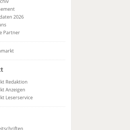
chiv
nement
daten 2026
uns
e Partner
nmarkt
t
kt Redaktion
kt Anzeigen
kt Leserservice
itschriften