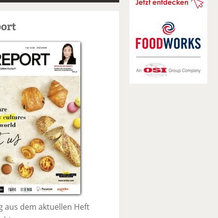
S
u
ort
c
h
e
 aus dem aktuellen Heft