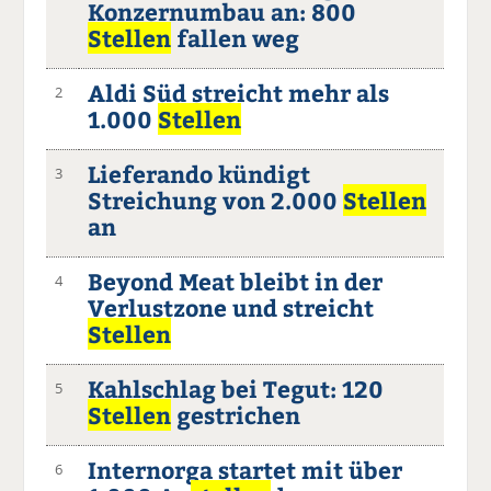
Konzernumbau an: 800
Stellen
fallen weg
Aldi Süd streicht mehr als
2
1.000
Stellen
Lieferando kündigt
3
Streichung von 2.000
Stellen
an
Beyond Meat bleibt in der
4
Verlustzone und streicht
Stellen
Kahlschlag bei Tegut: 120
5
Stellen
gestrichen
Internorga startet mit über
6