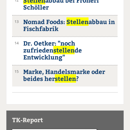
Stellen
abbau bei Froneri
Schöller
Nomad Foods:
Stellen
abbau in
13
Fischfabrik
Dr. Oetker: "noch
14
zufrieden
stellen
de
Entwicklung"
Marke, Handelsmarke oder
15
beides her
stellen
?
TK-Report