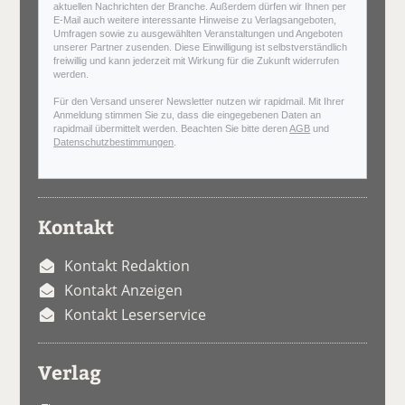
aktuellen Nachrichten der Branche. Außerdem dürfen wir Ihnen per
E-Mail auch weitere interessante Hinweise zu Verlagsangeboten,
Umfragen sowie zu ausgewählten Veranstaltungen und Angeboten
unserer Partner zusenden. Diese Einwilligung ist selbstverständlich
freiwillig und kann jederzeit mit Wirkung für die Zukunft widerrufen
werden.
Für den Versand unserer Newsletter nutzen wir rapidmail. Mit Ihrer
Anmeldung stimmen Sie zu, dass die eingegebenen Daten an
rapidmail übermittelt werden. Beachten Sie bitte deren
AGB
und
Datenschutzbestimmungen
.
Kontakt
Kontakt Redaktion
Kontakt Anzeigen
Kontakt Leserservice
Verlag