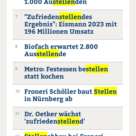
1.000 Au
stellen
den
"Zufrieden
stellen
des
7
Ergebnis": Eismann 2023 mit
196 Millionen Umsatz
Biofach erwartet 2.800
8
Aus
stellen
de
Metro: Festessen be
stellen
9
statt kochen
Froneri Schöller baut
Stellen
10
in Nürnberg ab
Dr. Oetker wächst
11
'zufrieden
stellen
d'
12