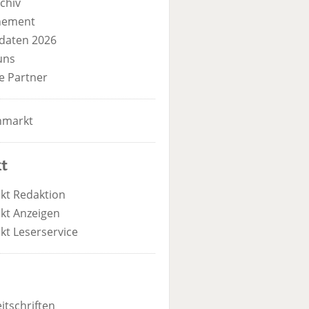
chiv
nement
daten 2026
uns
e Partner
nmarkt
t
kt Redaktion
kt Anzeigen
kt Leserservice
itschriften