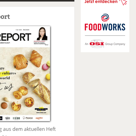
S
u
ort
c
h
e
 aus dem aktuellen Heft