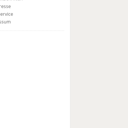
resse
ervice
ssum