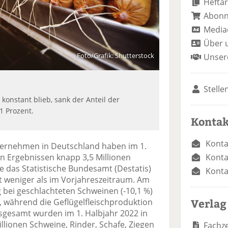
Heftar
Abon
Media
Über 
Foto/Grafik: Shutterstock
Unser
Stelle
konstant blieb, sank der Anteil der
1 Prozent.
Kontak
Konta
ternehmen in Deutschland haben im 1.
Konta
en Ergebnissen knapp 3,5 Millionen
e das Statistische Bundesamt (Destatis)
Konta
nt weniger als im Vorjahreszeitraum. Am
g bei geschlachteten Schweinen (-10,1 %)
Verlag
), während die Geflügelfleischproduktion
nsgesamt wurden im 1. Halbjahr 2022 in
llionen Schweine, Rinder, Schafe, Ziegen
Fachze