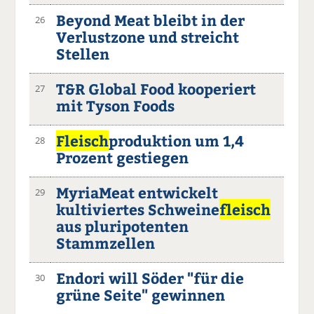
Beyond Meat bleibt in der
26
Verlustzone und streicht
Stellen
T&R Global Food kooperiert
27
mit Tyson Foods
Fleisch
produktion um 1,4
28
Prozent gestiegen
MyriaMeat entwickelt
29
kultiviertes Schweine
fleisch
aus pluripotenten
Stammzellen
Endori will Söder "für die
30
grüne Seite" gewinnen