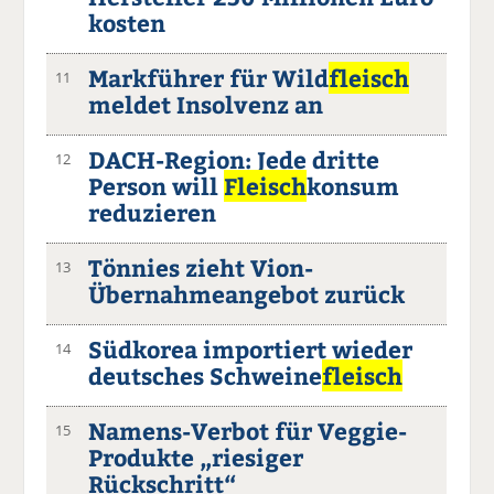
kosten
Markführer für Wild
fleisch
11
meldet Insolvenz an
DACH-Region: Jede dritte
12
Person will
Fleisch
konsum
reduzieren
Tönnies zieht Vion-
13
Übernahmeangebot zurück
Südkorea importiert wieder
14
deutsches Schweine
fleisch
Namens-Verbot für Veggie-
15
Produkte „riesiger
Rückschritt“