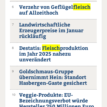
Verzehr von Geflügel
fleisch
6
auf Allzeithoch
Landwirtschaftliche
7
Erzeugerpreise im Januar
rückläufig
Destatis:
Fleisch
produktion
8
im Jahr 2025 nahezu
unverändert
Goldschmaus-Gruppe
9
übernimmt Hein: Standort
Hasbergen-Gaste gesichert
Veggie-Produkte: EU-
10
Bezeichnungsverbot würde
Hersteller 250 Millionen Euro