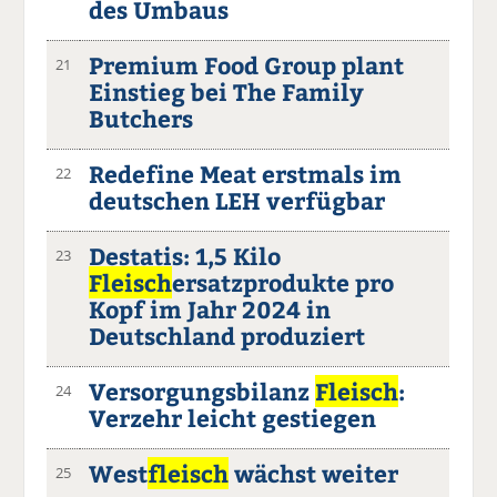
des Umbaus
Premium Food Group plant
21
Einstieg bei The Family
Butchers
Redefine Meat erstmals im
22
deutschen LEH verfügbar
Destatis: 1,5 Kilo
23
Fleisch
ersatzprodukte pro
Kopf im Jahr 2024 in
Deutschland produziert
Versorgungsbilanz
Fleisch
:
24
Verzehr leicht gestiegen
West
fleisch
wächst weiter
25