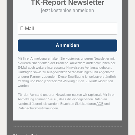
TK-Report Newsletter
jetzt kostenlos anmelden
Anmelden
Mit Ihrer Anmeldung erhalten Sie kostenlos unseren Newsletter mit
aktuellen Nachrichten der Branche. Außerdem dürfen wir Ihnen per
E-Mail auch weitere interessante Hinweise zu Verlagsangeboten,
Umfragen sowie zu ausgewählten Veranstaltungen und Angeboten
unserer Partner zusenden. Diese Einwilligung ist selbstverständlich
freiwillig und kann jederzeit mit Wirkung für die Zukunft widerrufen
werden.
Für den Versand unserer Newsletter nutzen wir rapidmail. Mit Ihrer
Anmeldung stimmen Sie zu, dass die eingegebenen Daten an
rapidmail übermittelt werden. Beachten Sie bitte deren
AGB
und
Datenschutzbestimmungen
.