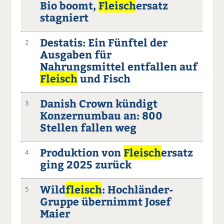
Bio boomt,
Fleisch
ersatz
stagniert
Destatis: Ein Fünftel der
2
Ausgaben für
Nahrungsmittel entfallen auf
Fleisch
und Fisch
Danish Crown kündigt
3
Konzernumbau an: 800
Stellen fallen weg
Produktion von
Fleisch
ersatz
4
ging 2025 zurück
Wild
fleisch
: Hochländer-
5
Gruppe übernimmt Josef
Maier