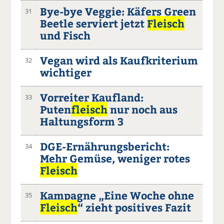
Bye-bye Veggie: Käfers Green
31
Beetle serviert jetzt
Fleisch
und Fisch
Vegan wird als Kaufkriterium
32
wichtiger
Vorreiter Kaufland:
33
Puten
fleisch
nur noch aus
Haltungsform 3
DGE-Ernährungsbericht:
34
Mehr Gemüse, weniger rotes
Fleisch
Kampagne „Eine Woche ohne
35
Fleisch
“ zieht positives Fazit