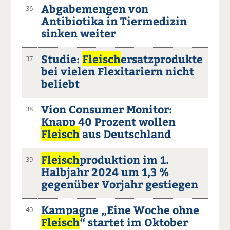
Abgabemengen von
36
Antibiotika in Tiermedizin
sinken weiter
Studie:
Fleisch
ersatzprodukte
37
bei vielen Flexitariern nicht
beliebt
Vion Consumer Monitor:
38
Knapp 40 Prozent wollen
Fleisch
aus Deutschland
Fleisch
produktion im 1.
39
Halbjahr 2024 um 1,3 %
gegenüber Vorjahr gestiegen
Kampagne „Eine Woche ohne
40
Fleisch
“ startet im Oktober