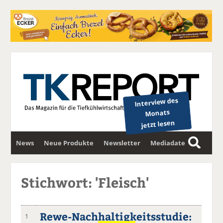
Interview des
Monats
jetzt lesen
News
Neue Produkte
Newsletter
Mediadaten
S
u
c
Stichwort: 'Fleisch'
h
e
Rewe-Nachhaltigkeitsstudie:
1