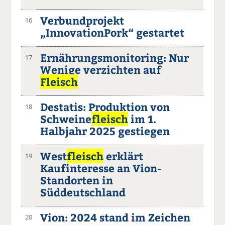
Verbundprojekt
16
„InnovationPork“ gestartet
Ernährungsmonitoring: Nur
17
Wenige verzichten auf
Fleisch
Destatis: Produktion von
18
Schweine
fleisch
im 1.
Halbjahr 2025 gestiegen
West
fleisch
erklärt
19
Kaufinteresse an Vion-
Standorten in
Süddeutschland
Vion: 2024 stand im Zeichen
20