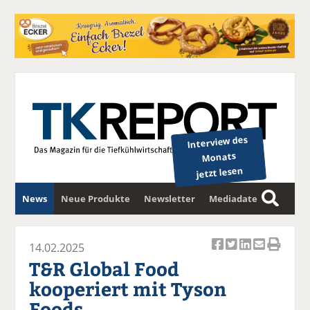
Interview des
Monats
jetzt lesen
News
Neue Produkte
Newsletter
Mediadaten
S
u
c
14.02.2025
Ar
Ar
Ar
Ar
Ar
h
T&R Global Food
ti
ti
ti
ti
ti
e
kooperiert mit Tyson
k
k
k
k
k
Foods
el
el
el
el
el