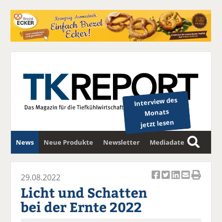
Interview des
Monats
jetzt lesen
News
Neue Produkte
Newsletter
Mediadaten
S
u
c
29.08.2022
Ar
Ar
Ar
Ar
Ar
h
Licht und Schatten
ti
ti
ti
ti
ti
e
bei der Ernte 2022
k
k
k
k
k
el
el
el
el
el