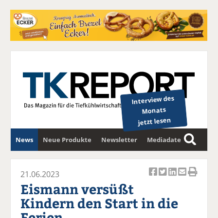
Interview des
Monats
jetzt lesen
News
Neue Produkte
Newsletter
Mediadaten
S
u
c
21.06.2023
Ar
Ar
Ar
Ar
Ar
h
Eismann versüßt
ti
ti
ti
ti
ti
e
Kindern den Start in die
k
k
k
k
k
Ferien
el
el
el
el
el