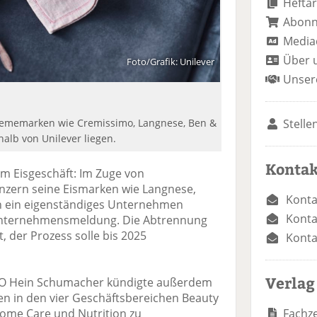
Heftar
Abon
Media
Über 
Foto/Grafik: Unilever
Unser
Stelle
rememarken wie Cremissimo, Langnese, Ben &
alb von Unilever liegen.
Kontak
em Eisgeschäft: Im Zuge von
zern seine Eismarken wie Langnese,
Konta
 in ein eigenständiges Unternehmen
Konta
r Unternehmensmeldung. Die Abtrennung
, der Prozess solle bis 2025
Konta
Verlag
EO Hein Schumacher kündigte außerdem
en in den vier Geschäftsbereichen Beauty
Fachze
Home Care und Nutrition zu