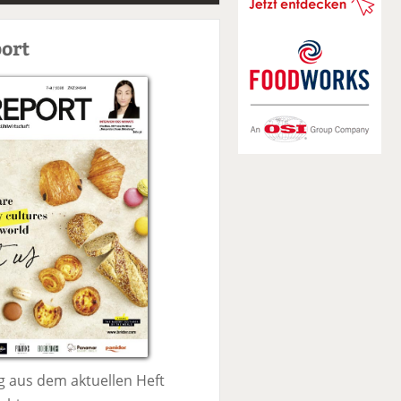
S
u
ort
c
h
e
 aus dem aktuellen Heft