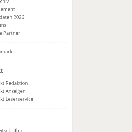
chiv
nement
daten 2026
uns
e Partner
nmarkt
t
kt Redaktion
kt Anzeigen
kt Leserservice
itschriften