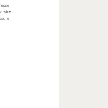
resse
ervice
ssum