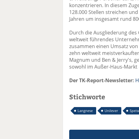
konzentrieren. In diesem Zuge
128.000 Stellen streichen un
Jahren um insgesamt rund 800
Durch die Ausgliederung des 
weltweit führendes Unterneh
zusammen einen Umsatz von 7,
zehn weltweit meistverkaufte
Magnum und Ben & Jerry's, g
sowohl im Außer-Haus-Markt al
Der TK-Report-Newsletter:
H
Stichworte
Langnese
Unilever
Speis