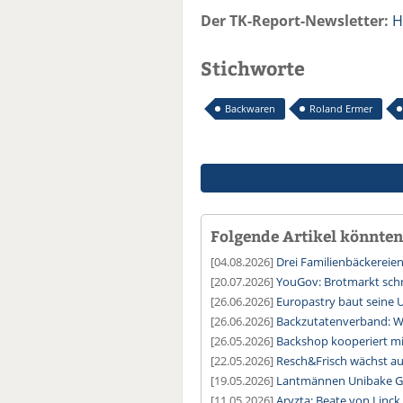
Der TK-Report-Newsletter:
H
Stichworte
Backwaren
Roland Ermer
Folgende Artikel könnten 
[04.08.2026]
Drei Familienbäckereie
[20.07.2026]
YouGov: Brotmarkt sch
[26.06.2026]
Europastry baut seine 
[26.06.2026]
Backzutatenverband: Wi
[26.05.2026]
Backshop kooperiert mi
[22.05.2026]
Resch&Frisch wächst au
[19.05.2026]
Lantmännen Unibake G
[11.05.2026]
Aryzta: Beate von Linck