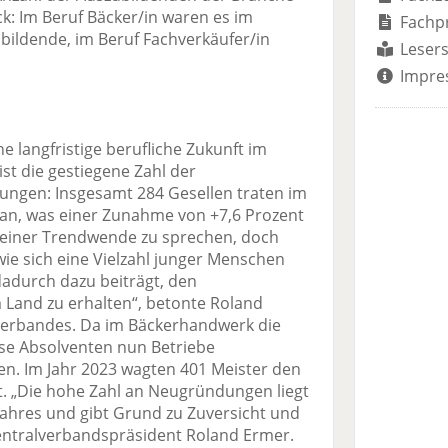
k: Im Beruf Bäcker/in waren es im
Fachp
bildende, im Beruf Fachverkäufer/in
Lesers
Impre
e langfristige berufliche Zukunft im
t die gestiegene Zahl der
ungen: Insgesamt 284 Gesellen traten im
 an, was einer Zunahme von +7,6 Prozent
on einer Trendwende zu sprechen, doch
wie sich eine Vielzahl junger Menschen
dadurch dazu beiträgt, den
 Land zu erhalten“, betonte Roland
verbandes. Da im Bäckerhandwerk die
iese Absolventen nun Betriebe
. Im Jahr 2023 wagten 401 Meister den
eit. „Die hohe Zahl an Neugründungen liegt
ahres und gibt Grund zu Zuversicht und
ntralverbandspräsident Roland Ermer.