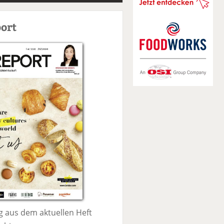
S
u
ort
c
h
e
 aus dem aktuellen Heft