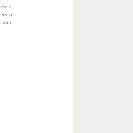
resse
ervice
ssum