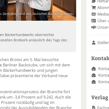
Heftar
Abon
Media
ik: Zentralverband des Deutschen Bäckerhandwerks
Über 
Unser
hen Bäckerhandwerks überreichte
ionellen Brotkorb anlässlich des Tags des
Stelle
Kontak
schen Brotes am 5. Mai besuchte
ne Berliner Backstube, um sich mit dem
Konta
en Bäckerhandwerks und jungen
Konta
Dabei präsentierte der Verband neue
Konta
Konzentrationsprozess der Branche fort
Verlag
ank um -3,8 Prozent auf 9.242. Auch die
 Prozent rückläufig und lag im
Fachze
 Anzahl der Auszubildenden der Branche