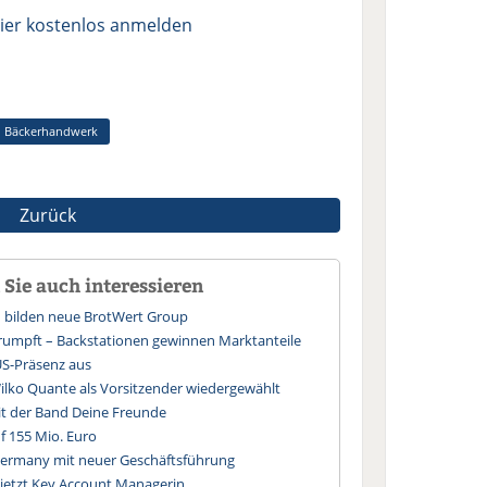
ier kostenlos anmelden
Bäckerhandwerk
Zurück
Sie auch interessieren
n bilden neue BrotWert Group
rumpft – Backstationen gewinnen Marktanteile
US-Präsenz aus
lko Quante als Vorsitzender wiedergewählt
t der Band Deine Freunde
f 155 Mio. Euro
ermany mit neuer Geschäftsführung
 jetzt Key Account Managerin