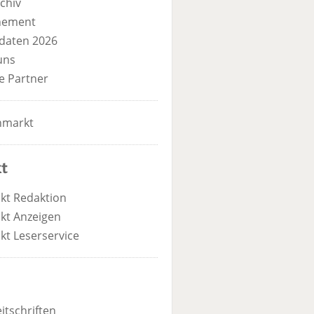
chiv
nement
daten 2026
uns
e Partner
nmarkt
t
kt Redaktion
kt Anzeigen
kt Leserservice
itschriften