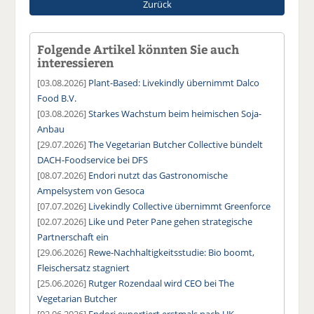
Zurück
Folgende Artikel könnten Sie auch
interessieren
[03.08.2026]
Plant-Based: Livekindly übernimmt Dalco
Food B.V.
[03.08.2026]
Starkes Wachstum beim heimischen Soja-
Anbau
[29.07.2026]
The Vegetarian Butcher Collective bündelt
DACH-Foodservice bei DFS
[08.07.2026]
Endori nutzt das Gastronomische
Ampelsystem von Gesoca
[07.07.2026]
Livekindly Collective übernimmt Greenforce
[02.07.2026]
Like und Peter Pane gehen strategische
Partnerschaft ein
[29.06.2026]
Rewe-Nachhaltigkeitsstudie: Bio boomt,
Fleischersatz stagniert
[25.06.2026]
Rutger Rozendaal wird CEO bei The
Vegetarian Butcher
[02.06.2026]
Endori exportiert erstmals nach UK