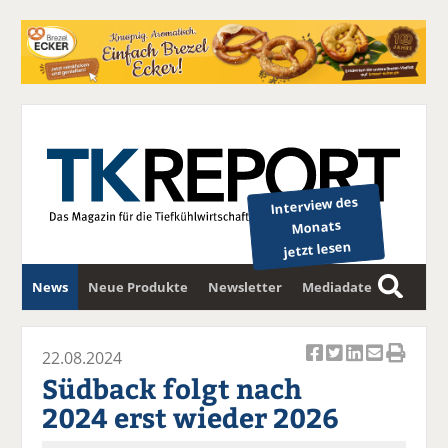
Interview des
Monats
jetzt lesen
News
Neue Produkte
Newsletter
Mediadaten
S
u
c
22.08.2024
Ar
Ar
Ar
Ar
Ar
h
Südback folgt nach
ti
ti
ti
ti
ti
e
2024 erst wieder 2026
k
k
k
k
k
el
el
el
el
el