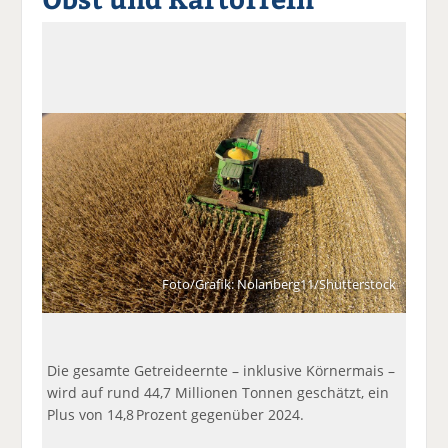
a
t
a
p
D
uf
wi
uf
er
ru
F
tt
Li
E
ck
ac
er
n
m
e
e
n
k
ai
n
b
e
l
o
di
v
o
n
er
k
te
se
te
il
n
il
e
d
e
n
e
n
n
Foto/Grafik: Nolanberg11/Shutterstock
Die gesamte Getreideernte – inklusive Körnermais –
wird auf rund 44,7 Millionen Tonnen geschätzt, ein
Plus von 14,8 Prozent gegenüber 2024.