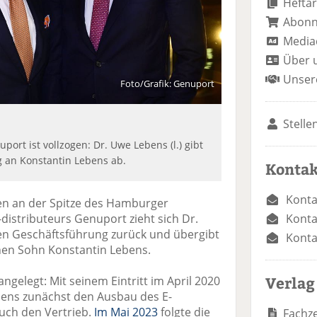
Heftar
Abon
Media
Über 
Unser
Foto/Grafik: Genuport
Stelle
ort ist vollzogen: Dr. Uwe Lebens (l.) gibt
g an Konstantin Lebens ab.
Kontak
Konta
en an der Spitze des Hamburger
Konta
distributeurs Genuport zieht sich Dr.
 Geschäftsführung zurück und übergibt
Konta
inen Sohn Konstantin Lebens.
Verlag
ngelegt: Mit seinem Eintritt im April 2020
bens zunächst den Ausbau des E-
uch den Vertrieb.
Im Mai 2023
folgte die
Fachze