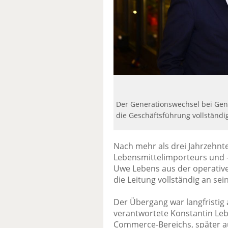
Der Generationswechsel bei Genup
die Geschäftsführung vollständi
Nach mehr als drei Jahrzehnt
Lebensmittelimporteurs und -
Uwe Lebens aus der operativen
die Leitung vollständig an se
Der Übergang war langfristig a
verantwortete Konstantin Le
Commerce-Bereichs, später a