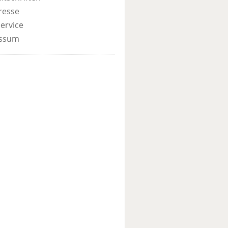
resse
ervice
ssum