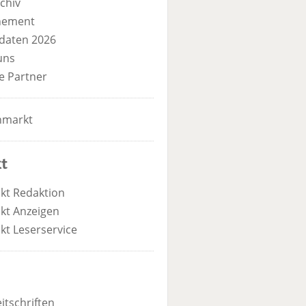
chiv
nement
daten 2026
uns
e Partner
nmarkt
t
kt Redaktion
kt Anzeigen
kt Leserservice
itschriften