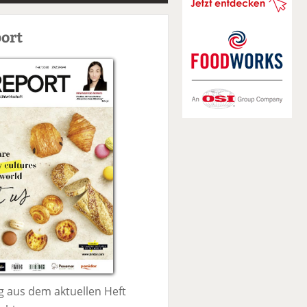
S
u
ort
c
h
e
 aus dem aktuellen Heft