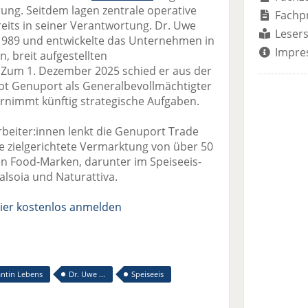
rung. Seitdem lagen zentrale operative
Fachp
eits in seiner Verantwortung. Dr. Uwe
Lesers
 1989 und entwickelte das Unternehmen in
Impre
, breit aufgestellten
Zum 1. Dezember 2025 schied er aus der
ibt Genuport als Generalbevollmächtigter
rnimmt künftig strategische Aufgaben.
beiter:innen lenkt die Genuport Trade
 zielgerichtete Vermarktung von über 50
en Food-Marken, darunter im Speiseeis-
alsoia und Naturattiva.
ier kostenlos anmelden
ntin Lebens
Dr. Uwe ...
Speiseeis