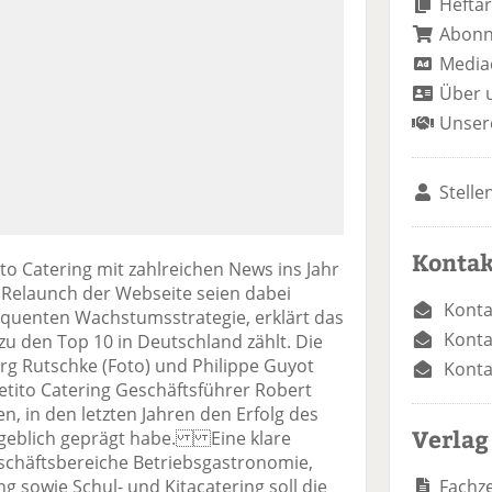
Heftar
Abon
Media
Über 
Unser
Stelle
Kontak
o Catering mit zahlreichen News ins Jahr
 Relaunch der Webseite seien dabei
Konta
quenten Wachstumsstrategie, erklärt das
Konta
u den Top 10 in Deutschland zählt. Die
rg Rutschke (Foto) und Philippe Guyot
Konta
tito Catering Geschäftsführer Robert
n, in den letzten Jahren den Erfolg des
Verlag
eblich geprägt habe. Eine klare
schäftsbereiche Betriebsgastronomie,
Fachze
ng sowie Schul- und Kitacatering soll die