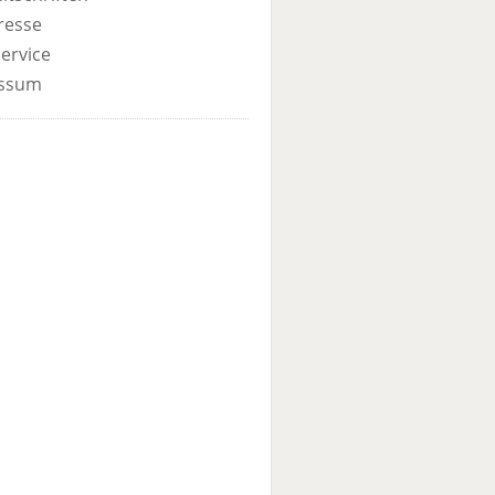
resse
ervice
ssum