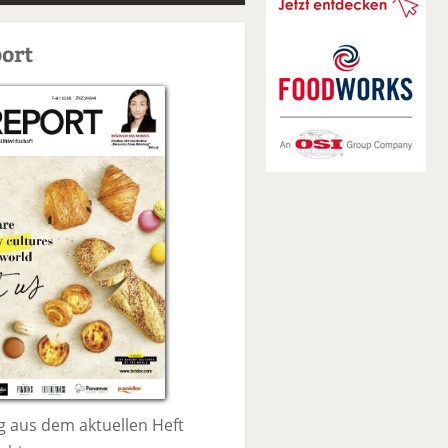
S
u
ort
c
h
e
 aus dem aktuellen Heft