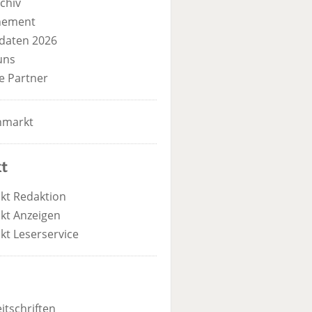
chiv
nement
daten 2026
uns
e Partner
nmarkt
t
kt Redaktion
kt Anzeigen
kt Leserservice
itschriften