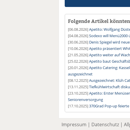
Folgende Artikel könnten 
[06.08.2026]
Apetito: Wolfgang Düste
[04.08.2026]
Sodexo will Menü2000
[30.06.2026]
Denis Spiegel wird ne
[10.06.2026]
Apetito präsentiert Wh
[21.05.2026]
Apetito weiter auf Wac
[25.02.2026]
Apetito baut Geschäftsb
[20.01.2026]
Apetito Catering: Kasse
ausgezeichnet
[08.12.2025]
Ausgezeichnet: Klüh Ca
[13.11.2025]
Tiefkühlwirtschaft disk
[23.10.2025]
Apetito: Erster Menüse
Seniorenversorgung
[17.10.2025]
370Grad Pop-up feierte
Impressum
|
Datenschutz
|
Al