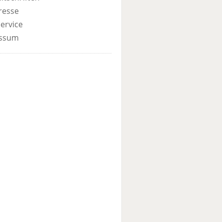
resse
ervice
ssum