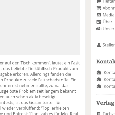
Heftar
Abon
Media
Über 
Unser
Stelle
Kontak
r auf den Tisch kommen', lautet ein Fazit
at das beliebte Tiefkühlfisch-Produkt zum
Konta
sgabe erkoren. Allerdings fanden die
Konta
en Produkte zu viele Fettschadstoffe. Ein
sehr ernst nehmen sollte, zumal das
Konta
usgelöste Problem seit langem bekannt
n auch schon aktiv beseitigt
Verlag
ests, ist das Gesamturteil für
wieder verblüffend: 'Top' erhielten
Fachze
 und Bofrost; 'Flop' gab es für Iglo, Real