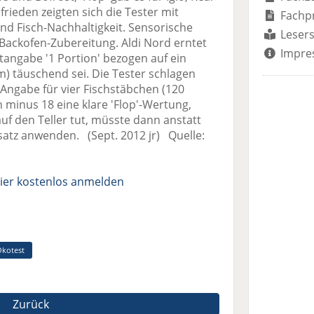
rieden zeigten sich die Tester mit
Fachp
und Fisch-Nachhaltigkeit. Sensorische
Lesers
e Backofen-Zubereitung. Aldi Nord erntet
Impre
rtangabe '1 Portion' bezogen auf ein
) täuschend sei. Die Tester schlagen
s-Angabe für vier Fischstäbchen (120
 minus 18 eine klare 'Flop'-Wertung,
uf den Teller tut, müsste dann anstatt
satz anwenden. (Sept. 2012 jr) Quelle:
ier kostenlos anmelden
kotest
Zurück