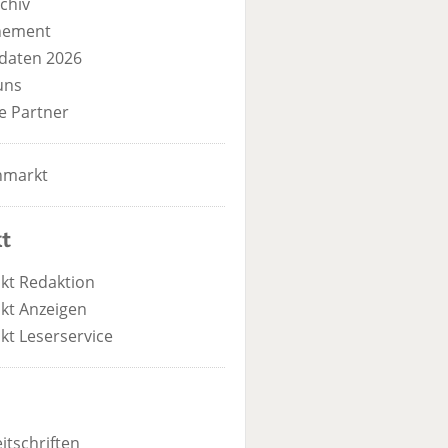
chiv
nement
daten 2026
uns
e Partner
nmarkt
t
kt Redaktion
kt Anzeigen
kt Leserservice
itschriften