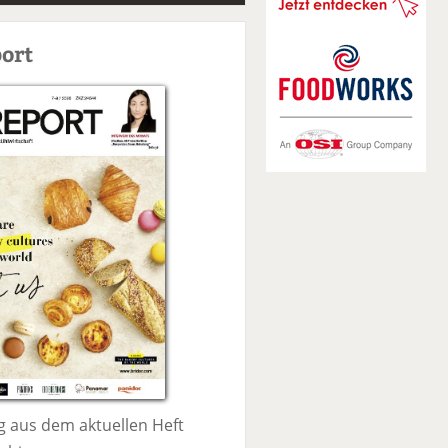
S
u
ort
c
h
e
 aus dem aktuellen Heft