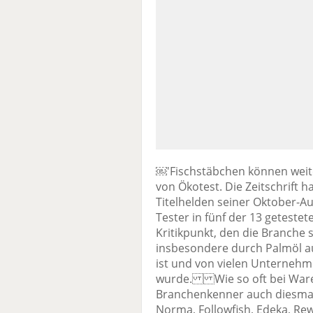
￼'Fischstäbchen können weite
von Ökotest. Die Zeitschrift h
Titelhelden seiner Oktober-Au
Tester in fünf der 13 getestet
Kritikpunkt, den die Branche 
insbesondere durch Palmöl a
ist und von vielen Unternehme
wurde. Wie so oft bei Warent
Branchenkenner auch diesmal 
Norma, Followfish, Edeka, Rewe