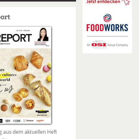
S
u
ort
c
h
e
 aus dem aktuellen Heft