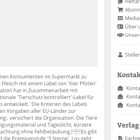
Heftar
Abon
Media
Über 
Unser
Stelle
Kontak
nnen Konsumenten im Supermarkt zu
 Fleisch mit einem Label von 'Vier Pfoten'
Konta
isation hat in Zusammenarbeit mit
Konta
ionale 'Tierschutz kontrolliert'-Label für
 entwickelt. 'Die Kriterien des Labels
Konta
hen Vorgaben aller EU-Länder zur
g', versichert die Organisation. Die Tiere
Verlag
tigungsmaterial und Tageslicht, kürzere
chlachtung ohne Fehlbetäubung. Es gibt
Fachze
nd die Premiumstufe '3 Sterne'. Los geht