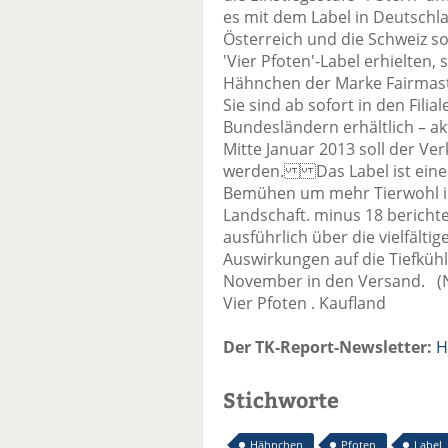
es mit dem Label in Deutschl
Österreich und die Schweiz so
'Vier Pfoten'-Label erhielten,
Hähnchen der Marke Fairmast
Sie sind ab sofort in den Fili
Bundesländern erhältlich – ak
Mitte Januar 2013 soll der Ve
werden. Das Label ist eine v
Bemühen um mehr Tierwohl in
Landschaft. minus 18 bericht
ausführlich über die vielfält
Auswirkungen auf die Tiefküh
November in den Versand. (No
Vier Pfoten . Kaufland
Der TK-Report-Newsletter:
H
Stichworte
Hähnchen
Pfoten
Label