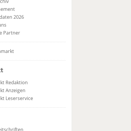
chiv
nement
daten 2026
uns
e Partner
nmarkt
t
kt Redaktion
kt Anzeigen
kt Leserservice
itschriften