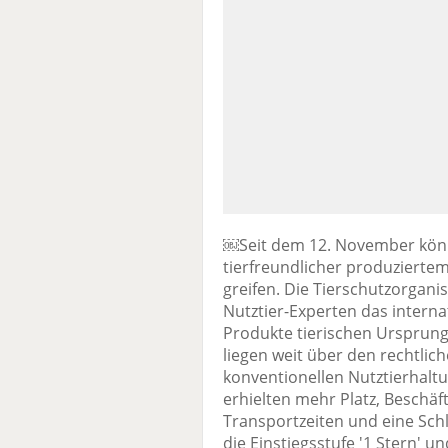
￼Seit dem 12. November kö
tierfreundlicher produziertem
greifen. Die Tierschutzorgan
Nutztier-Experten das internat
Produkte tierischen Ursprungs
liegen weit über den rechtlic
konventionellen Nutztierhaltun
erhielten mehr Platz, Beschäf
Transportzeiten und eine S
die Einstiegsstufe '1 Stern' u