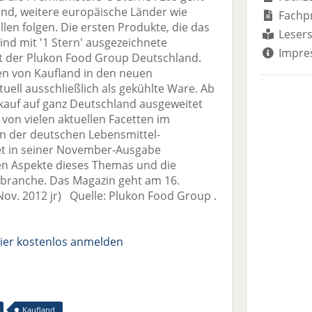
and, weitere europäische Länder wie
Fachp
llen folgen. Die ersten Produkte, die das
Lesers
 sind mit '1 Stern' ausgezeichnete
Impre
 der Plukon Food Group Deutschland.
alen von Kaufland in den neuen
tuell ausschließlich als gekühlte Ware. Ab
rkauf auf ganz Deutschland ausgeweitet
on vielen aktuellen Facetten im
 der deutschen Lebensmittel-
et in seiner November-Ausgabe
igen Aspekte dieses Themas und die
lbranche. Das Magazin geht am 16.
v. 2012 jr) Quelle: Plukon Food Group .
ier kostenlos anmelden
Kaufland