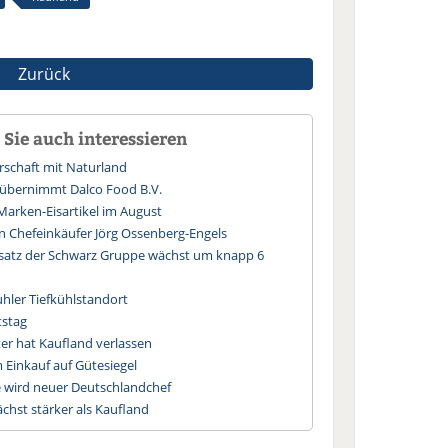
Zurück
Sie auch interessieren
rschaft mit Naturland
y übernimmt Dalco Food B.V.
 Marken-Eisartikel im August
on Chefeinkäufer Jörg Ossenberg-Engels
msatz der Schwarz Gruppe wächst um knapp 6
ler Tiefkühlstandort
tstag
er hat Kaufland verlassen
m Einkauf auf Gütesiegel
 wird neuer Deutschlandchef
chst stärker als Kaufland