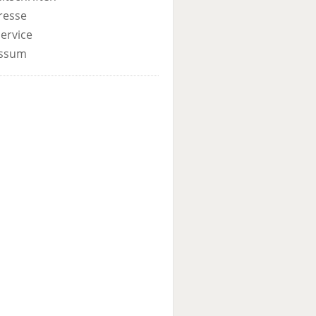
resse
ervice
ssum