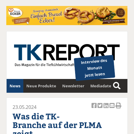
Interview des
Monats
jetzt lesen
News
Neue Produkte
Newsletter
Mediadaten
S
u
c
23.05.2024
Ar
Ar
Ar
Ar
Ar
h
Was die TK-
ti
ti
ti
ti
ti
e
Branche auf der PLMA
k
k
k
k
k
zeigt
el
el
el
el
el