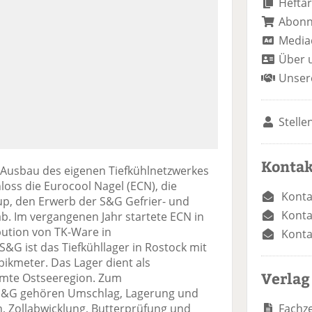
Heftar
Abon
Media
Über 
Unser
Stelle
Kontak
 Ausbau des eigenen Tiefkühlnetzwerkes
loss die Eurocool Nagel (ECN), die
Konta
up, den Erwerb der S&G Gefrier- und
Konta
. Im vergangenen Jahr startete ECN in
bution von TK-Ware in
Konta
G ist das Tiefkühllager in Rostock mit
bikmeter. Das Lager dient als
Verlag
samte Ostseeregion. Zum
r S&G gehören Umschlag, Lagerung und
Fachze
 Zollabwicklung, Butterprüfung und