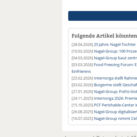
Folgende Artikel könnten 
[28.04.2026]
25 Jahre: Nagel-Tochter
[10.03.2026]
Nagel-Group: 100 Proz
[04.03.2026]
Nagel-Group baut zentr
[03.03.2026]
Food Freezing Forum: Er
Einfrierens
[25.02.2026]
Internorga stellt Rah
[03.02.2026]
Burgerme stellt Geschä
[27.01.2026]
Nagel-Group: Poths lös
[24.11.2025]
Internorga 2026: Premi
[15.10.2025]
PCF Perishable-Center i
[26.08.2025]
Nagel-Group digitalisi
[16.07.2025]
Nagel-Group nimmt Cell