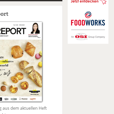
S
u
ort
c
h
e
 aus dem aktuellen Heft