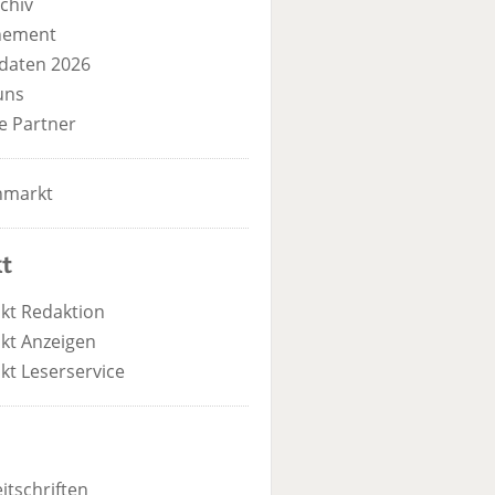
chiv
nement
daten 2026
uns
e Partner
nmarkt
t
kt Redaktion
kt Anzeigen
kt Leserservice
itschriften