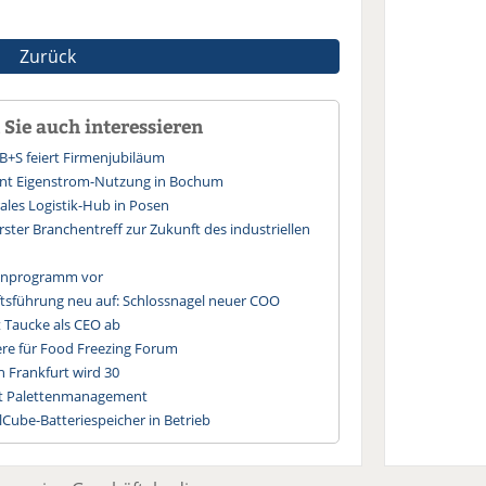
Zurück
Sie auch interessieren
 B+S feiert Firmenjubiläum
ent Eigenstrom-Nutzung in Bochum
ales Logistik-Hub in Posen
ster Branchentreff zur Zukunft des industriellen
menprogramm vor
ftsführung neu auf: Schlossnagel neuer COO
t Taucke als CEO ab
ere für Food Freezing Forum
n Frankfurt wird 30
ert Palettenmanagement
Cube-Batteriespeicher in Betrieb