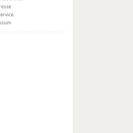
resse
ervice
ssum