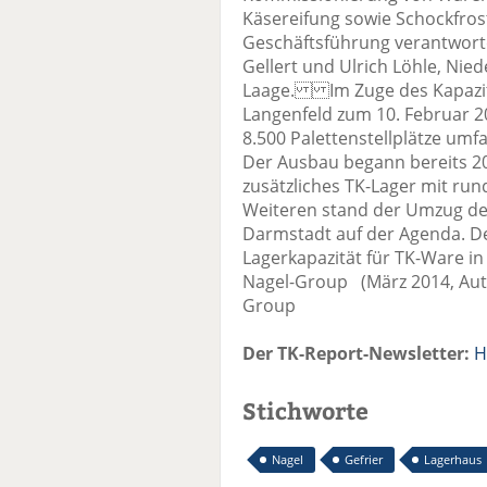
Käsereifung sowie Schockfros
Geschäftsführung verantwort
Gellert und Ulrich Löhle, Nie
Laage. Im Zuge des Kapazit
Langenfeld zum 10. Februar 2
8.500 Palettenstellplätze um
Der Ausbau begann bereits 20
zusätzliches TK-Lager mit run
Weiteren stand der Umzug d
Darmstadt auf der Agenda. De
Lagerkapazität für TK-Ware in
Nagel-Group (März 2014, Aut
Group
Der TK-Report-Newsletter:
H
Stichworte
Nagel
Gefrier
Lagerhaus