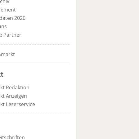
chiv
nement
daten 2026
uns
e Partner
nmarkt
t
kt Redaktion
kt Anzeigen
kt Leserservice
itschriften