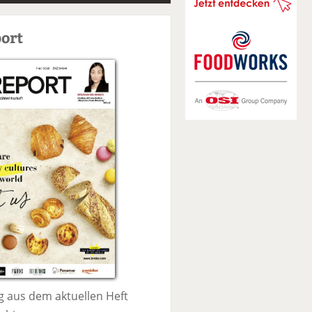
S
u
ort
c
h
e
 aus dem aktuellen Heft