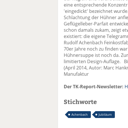
eine entsprechende Konzentra
'eingedickt' bezeichnet wurde.
Schlachtung der Hühner anfie
Geflügelleber-Parfait entw
schon damals zukam, zeigt et
existiert: die eigene Telegr
Rudolf Achenbach Feinkostfabr
70er Jahre noch zu finden war
Hühnersuppe ist noch da. Zum 
limitierten Design-Auflage. 
(April 2014, Autor: Marc Han
Manufaktur
Der TK-Report-Newsletter:
H
Stichworte
Achenbach
Jubiläum