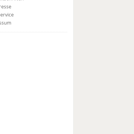
resse
ervice
ssum