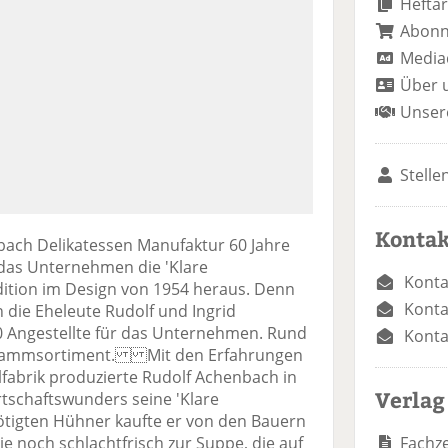
Heftar
Abon
Media
Über 
Unser
Stelle
Kontak
bach Delikatessen Manufaktur 60 Jahre
 das Unternehmen die 'Klare
Konta
Edition im Design von 1954 heraus. Denn
Konta
die Eheleute Rudolf und Ingrid
0 Angestellte für das Unternehmen. Rund
Konta
 Stammsortiment. Mit den Erfahrungen
lfabrik produzierte Rudolf Achenbach in
Verlag
tschaftswunders seine 'Klare
ötigten Hühner kaufte er von den Bauern
Fachze
ie noch schlachtfrisch zur Suppe, die auf