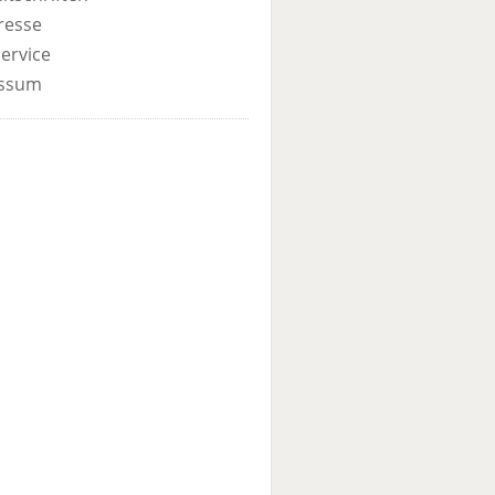
resse
ervice
ssum