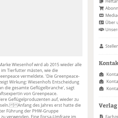
Heftar
Abon
Media
Über 
Unser
Stelle
Kontak
arke Wiesenhof wird ab 2015 wieder alle
m Tierfutter mästen, wie die
Konta
eenpeace vermeldete. 'Die Greenpeace-
Konta
eigt Wirkung: Wiesenhofs Entscheidung
 an die gesamte Geflügelbranche', sagt
Konta
aftsexpertin von Greenpeace.
ere Geflügelproduzenten auf, wieder zu
Verlag
hseln. Anfang des Jahres erst hatte die
nter Führung der PHW-Gruppe
Fachze
 zu verwenden. Eine Forsa-Umfrage im