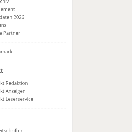
chiv
nement
daten 2026
uns
e Partner
nmarkt
t
kt Redaktion
kt Anzeigen
kt Leserservice
itschriften