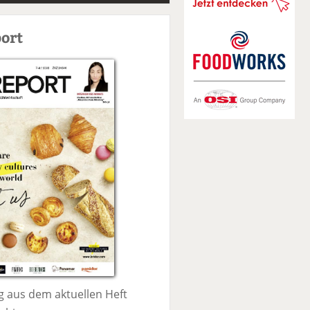
S
u
ort
c
h
e
 aus dem aktuellen Heft