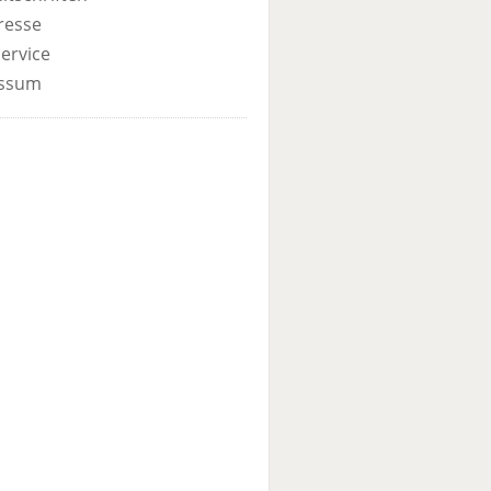
resse
ervice
ssum