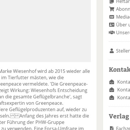
Heftar
Abon
Media
Über 
Unser
Stelle
Kontak
arke Wiesenhof wird ab 2015 wieder alle
m Tierfutter mästen, wie die
Konta
eenpeace vermeldete. 'Die Greenpeace-
Konta
eigt Wirkung: Wiesenhofs Entscheidung
 an die gesamte Geflügelbranche', sagt
Konta
aftsexpertin von Greenpeace.
ere Geflügelproduzenten auf, wieder zu
Verlag
hseln. Anfang des Jahres erst hatte die
nter Führung der PHW-Gruppe
Fachze
 zu verwenden. Eine Forsa-Umfrage im