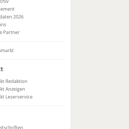
chiv
nement
daten 2026
uns
e Partner
nmarkt
t
kt Redaktion
kt Anzeigen
kt Leserservice
itschriften