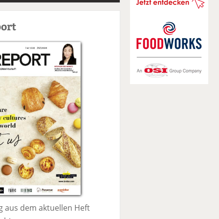
S
u
ort
c
h
e
 aus dem aktuellen Heft