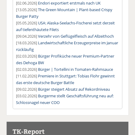
[02.06.2026]
Endori exportiert erstmals nach UK
[13.05.2026]
The Green Mountain | Plant-based Crispy
Burger Patty
[05.05.2026]
USA: Alaska-Seelachs-Fischerei setzt derzeit
auf tiefenthäutete Filets
[09.04.2026]
Verzehr von Geflügelfleisch auf Allzeithoch
[18.03.2026]
Landwirtschaftliche Erzeugerpreise im Januar
rückläufig
[02.03.2026]
Bürger Profiküche neuer Premium-Partner
des Dehoga BW
[02.03.2026]
Bürger | Tortellini in Tomaten-Rahmsauce
[11.02.2026]
Premiere in Stuttgart: Tobias Flohr gewinnt
das erste deutsche Burger Battle
[09.02.2026]
Bürger steigert Absatz auf Rekordniveau
[03.02.2026]
Burgerme stellt Geschäftsführung neu auf:
Schlossnagel neuer COO
TK-Report