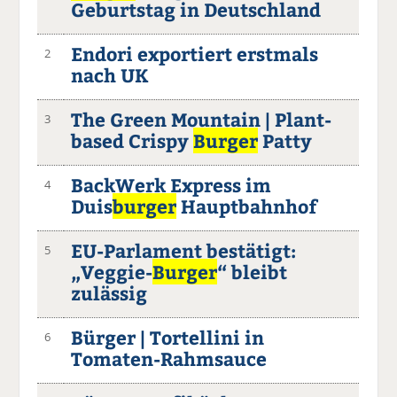
Geburtstag in Deutschland
Endori exportiert erstmals
2
nach UK
The Green Mountain | Plant-
3
based Crispy
Burger
Patty
BackWerk Express im
4
Duis
burger
Hauptbahnhof
EU-Parlament bestätigt:
5
„Veggie-
Burger
“ bleibt
zulässig
Bürger | Tortellini in
6
Tomaten-Rahmsauce