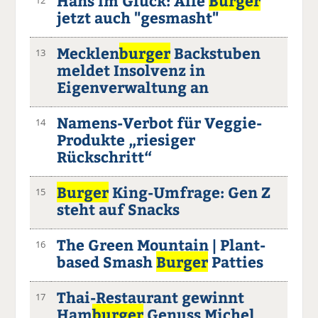
Hans im Glück: Alle
Burger
jetzt auch "gesmasht"
Mecklen
burger
Backstuben
13
meldet Insolvenz in
Eigenverwaltung an
Namens-Verbot für Veggie-
14
Produkte „riesiger
Rückschritt“
Burger
King-Umfrage: Gen Z
15
steht auf Snacks
The Green Mountain | Plant-
16
based Smash
Burger
Patties
Thai-Restaurant gewinnt
17
Ham
burger
Genuss Michel