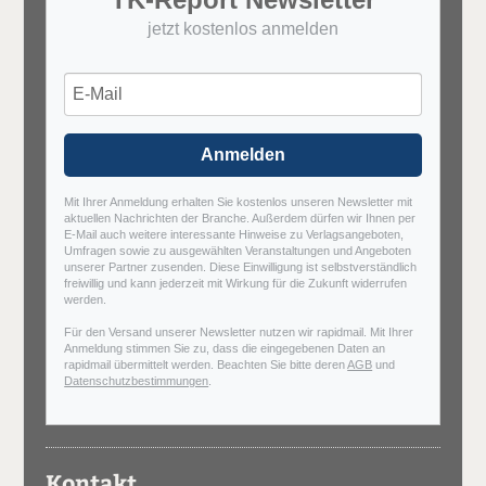
jetzt kostenlos anmelden
Anmelden
Mit Ihrer Anmeldung erhalten Sie kostenlos unseren Newsletter mit
aktuellen Nachrichten der Branche. Außerdem dürfen wir Ihnen per
E-Mail auch weitere interessante Hinweise zu Verlagsangeboten,
Umfragen sowie zu ausgewählten Veranstaltungen und Angeboten
unserer Partner zusenden. Diese Einwilligung ist selbstverständlich
freiwillig und kann jederzeit mit Wirkung für die Zukunft widerrufen
werden.
Für den Versand unserer Newsletter nutzen wir rapidmail. Mit Ihrer
Anmeldung stimmen Sie zu, dass die eingegebenen Daten an
rapidmail übermittelt werden. Beachten Sie bitte deren
AGB
und
Datenschutzbestimmungen
.
Kontakt