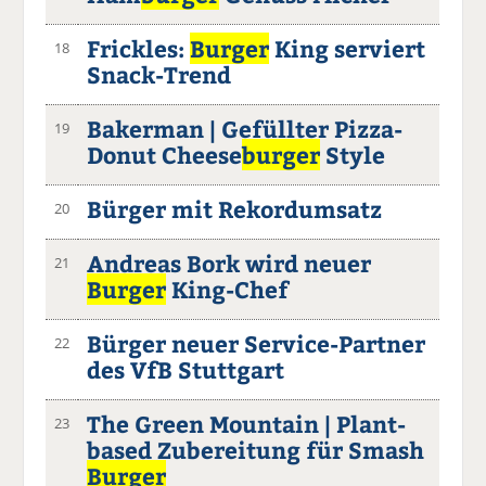
Frickles:
Burger
King serviert
18
Snack-Trend
Bakerman | Gefüllter Pizza-
19
Donut Cheese
burger
Style
Bürger mit Rekordumsatz
20
Andreas Bork wird neuer
21
Burger
King-Chef
Bürger neuer Service-Partner
22
des VfB Stuttgart
The Green Mountain | Plant-
23
based Zubereitung für Smash
Burger