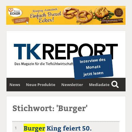
Interview des
Monats
jetzt lesen
News
Neue Produkte
Newsletter
Mediadaten
S
u
c
Stichwort: 'Burger'
h
e
Burger
King feiert 50.
1