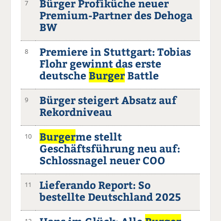
Bürger Profiküche neuer
7
Premium-Partner des Dehoga
BW
Premiere in Stuttgart: Tobias
8
Flohr gewinnt das erste
deutsche
Burger
Battle
Bürger steigert Absatz auf
9
Rekordniveau
Burger
me stellt
10
Geschäftsführung neu auf:
Schlossnagel neuer COO
Lieferando Report: So
11
bestellte Deutschland 2025
12