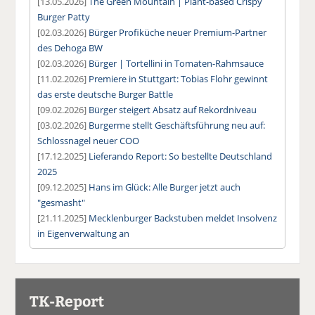
[13.05.2026]
The Green Mountain | Plant-based Crispy
Burger Patty
[02.03.2026]
Bürger Profiküche neuer Premium-Partner
des Dehoga BW
[02.03.2026]
Bürger | Tortellini in Tomaten-Rahmsauce
[11.02.2026]
Premiere in Stuttgart: Tobias Flohr gewinnt
das erste deutsche Burger Battle
[09.02.2026]
Bürger steigert Absatz auf Rekordniveau
[03.02.2026]
Burgerme stellt Geschäftsführung neu auf:
Schlossnagel neuer COO
[17.12.2025]
Lieferando Report: So bestellte Deutschland
2025
[09.12.2025]
Hans im Glück: Alle Burger jetzt auch
"gesmasht"
[21.11.2025]
Mecklenburger Backstuben meldet Insolvenz
in Eigenverwaltung an
TK-Report